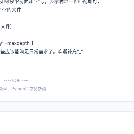
 600,如果权限前面加“-”号，表示满足一位匹配即可，
、777的文件
头的文件)
 -maxdepth 1
，这些应该能满足日常需求了。欢迎补充^_^
---- EOF ----
众号：Python程序员杂谈