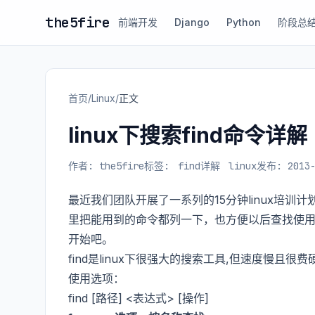
the5fire
前端开发
Django
Python
阶段总
首页
/
Linux
/
正文
linux下搜索find命令详解
作者: the5fire
标签:
find详解
linux
发布: 2013-
最近我们团队开展了一系列的15分钟linux培训
里把能用到的命令都列一下，也方便以后查找使
开始吧。
find是linux下很强大的搜索工具,但速度慢
使用选项：
find [路径] <表达式> [操作]