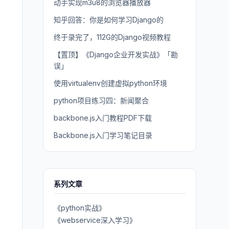
动手实现m3u8的浏览器播放器
知乎回答：你是如何学习Django的
终于录完了，112G的Django视频教程
【置顶】《Django企业开发实战》「勘
误」
使用virtualenv创建虚拟python环境
python项目练习四：新闻聚合
backbone.js入门教程PDF下载
Backbone.js入门学习笔记目录
系列文章
《python实战》
《webservice深入学习》