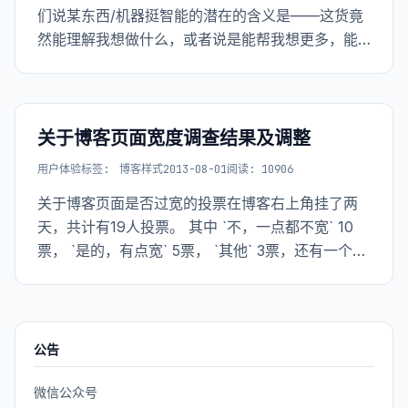
们说某东西/机器挺智能的潜在的含义是——这货竟
然能理解我想做什么，或者说是能帮我想更多，能
帮人减少麻烦。我理解智能可以等价于便利。
关于博客页面宽度调查结果及调整
用户体验
标签:
博客样式
2013-08-01
阅读: 10906
关于博客页面是否过宽的投票在博客右上角挂了两
天，共计有19人投票。 其中 `不，一点都不宽` 10
票， `是的，有点宽` 5票， `其他` 3票，还有一个废
票。
公告
微信公众号