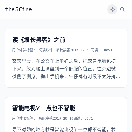
the5fire
读《增长黑客》之前
用户体验
标签:
阅读软件
增长黑客
2015-12-30
阅读: 10891
某天早晨，在公交车上坐好之后，把双肩电脑包摘
下来，放到腿上调整到一个舒服的位置。往旁边微
微侧了侧身，掏出手机来，牛仔裤有时候不太好掏
手机，但这并不是坏事，我自己掏出来都不方便，
别人想掏就更不方便了。熟练的解锁屏幕，实话实
话对于一个练习解锁多年的手机用户来说，有时候
依然会出错，可能还是不专业...
智能电视Y一点也不智能
用户体验
标签:
智能电视
2013-10-10
阅读: 8271
最不对劲的地方就是智能电视丫一点都不智能，我