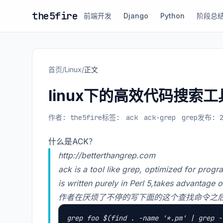
the5fire
前端开发
Django
Python
阶段总
首页
/
Linux
/
正文
linux下的高效代码搜索工具
作者: the5fire
标签:
ack
ack-grep
grep
发布: 2
什么是ACK？
http://betterthangrep.com
ack is a tool like grep, optimized for prog
is written purely in Perl 5,takes advantage 
作者在厌烦了不停的写下面的这个查找命令之后