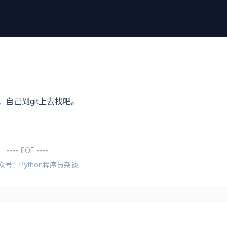
自己到git上去找吧。
---- EOF ----
众号：Python程序员杂谈