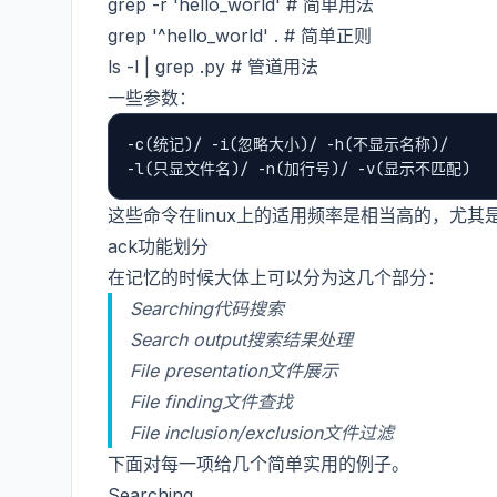
grep -r 'hello_world' # 简单用法
grep '^hello_world' . # 简单正则
ls -l | grep .py # 管道用法
一些参数：
-c(统记)/ -i(忽略大小)/ -h(不显示名称)/

这些命令在linux上的适用频率是相当高的，尤其是
ack功能划分
在记忆的时候大体上可以分为这几个部分：
Searching代码搜索
Search output搜索结果处理
File presentation文件展示
File finding文件查找
File inclusion/exclusion文件过滤
下面对每一项给几个简单实用的例子。
Searching