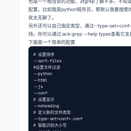
也是一个相当赞的功能，对grep了解不多，不知
配置，比如我是python程序员，那默认我要搜索的
就太无聊了。
另外还可以自己指定类型，通过--type-set=con
持。你可以通过:ack-grep --help typ
下面是一个简单的配置
# 设置排序

--sort-files

#设置文件过滤

--python

--html

--js

--conf

# 设置显示

--noheading

# 定义新的文件类型

--type-set=conf=.conf

# 智能识别大小写
