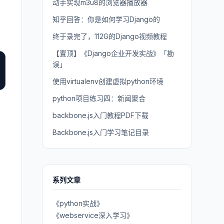
动手实现m3u8的浏览器播放器
知乎回答：你是如何学习Django的
终于录完了，112G的Django视频教程
【置顶】《Django企业开发实战》「勘
误」
使用virtualenv创建虚拟python环境
python项目练习四：新闻聚合
backbone.js入门教程PDF下载
Backbone.js入门学习笔记目录
系列文章
《python实战》
《webservice深入学习》