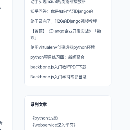
效
动手实现m3u8的浏览器播放器
”
知乎回答：你是如何学习Django的
终于录完了，112G的Django视频教程
【置顶】《Django企业开发实战》「勘
误」
使用virtualenv创建虚拟python环境
python项目练习四：新闻聚合
backbone.js入门教程PDF下载
Backbone.js入门学习笔记目录
系列文章
《python实战》
诉
《webservice深入学习》