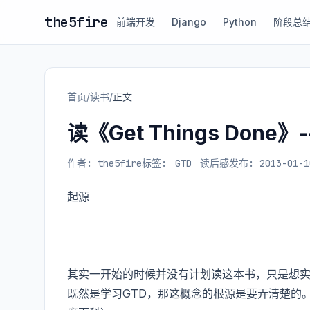
the5fire
前端开发
Django
Python
阶段总
首页
/
读书
/
正文
读《Get Things Don
作者: the5fire
标签:
GTD
读后感
发布: 2013-01-1
起源
其实一开始的时候并没有计划读这本书，只是想
既然是学习GTD，那这概念的根源是要弄清楚的