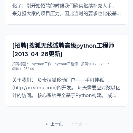
化了，刚开始招聘的时候我们确实继续补充人手，
来分担大家的项目压力。因此当时的要求也比较基
础——有潜力，能干活就可以了。 在这样的前提
下，我也是广泛..
[招聘]搜狐无线诚聘高级python工程师
[2013-04-26更新]
招聘
标签:
python工作
python工程师
招聘
2012-12-17
阅读: 15144
关于我们： 负责搜狐移动门户——手机搜狐
(http://m.sohu.com)的开发。 每天需要应对数以亿
计的访问。 核心系统完全基于Python构建。 成员
多是今年聚到一起的85后甚至90后Python爱好者。
如果你像我们一样，希望用喜欢的Python语言做有
挑战的事情，欢迎加入我们。
← 上一页
下一页 →