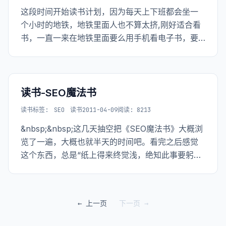
这段时间开始读书计划，因为每天上下班都会坐一
个小时的地铁，地铁里面人也不算太挤,刚好适合看
书，一直一来在地铁里面要么用手机看电子书，要
么就是发呆想事儿，不如看书好一些。 刚看完这本
小说《宿命》，看完之后第一感觉：全身舒畅。然
后开始回忆从一开始看到看到最后的感觉经历，最
后在微
读书-SEO魔法书
读书
标签:
SEO
读书
2011-04-09
阅读: 8213
&nbsp;&nbsp;这几天抽空把《SEO魔法书》大概浏
览了一遍，大概也就半天的时间吧。看完之后感觉
这个东西，总是“纸上得来终觉浅，绝知此事要躬
行”。 <a href="http://www.the5fire.net/wp-
content/uploads/2011/04/s
← 上一页
下一页 →