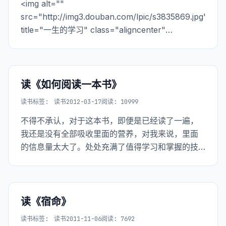
<img alt=""
来那种情况。
src="http://img3.douban.com/lpic/s3835869.jpg"
title="一生的学习" class="aligncenter"
width="300" height="434" /> <center><a
href="h
读《如何阅读一本书》
读书
标签:
读书
2012-03-17
阅读: 10999
不得不承认，对于这本书，即便是已经读了一遍，
我还是没有全部吸收里面的营养，对我来说，里面
的信息量太大了。处处充满了值得学习和掌握的技
巧
读《宿命》
读书
标签:
读书
2011-11-06
阅读: 7692