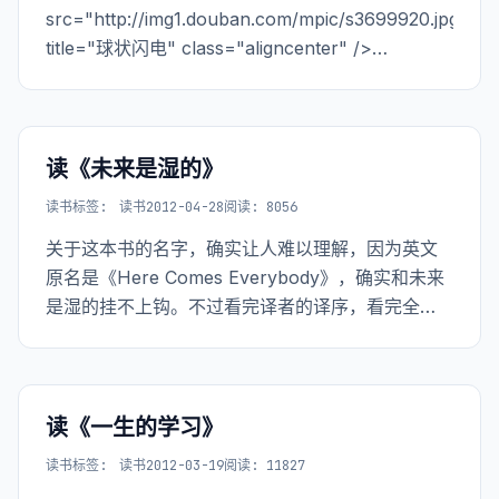
src="http://img1.douban.com/mpic/s3699920.jpg"
title="球状闪电" class="aligncenter" />
</center> 这又是一部经典的科幻小说，又是刘念
慈
读《未来是湿的》
读书
标签:
读书
2012-04-28
阅读: 8056
关于这本书的名字，确实让人难以理解，因为英文
原名是《Here Comes Everybody》，确实和未来
是湿的挂不上钩。不过看完译者的译序，看完全
书，可能稍微能理解译者将书名译作《未来是湿
的》的缘由了。“湿的”表示人与人之间的某种联系、
状态、关系、感觉等不是“干巴巴”的。（我总是觉得
用译者的话来解释比较别扭）。我自己的感觉就是
读《一生的学习》
人和人之间的关系随着网络的发展越来越紧密，越
读书
标签:
读书
2012-03-19
阅读: 11827
来越容易交流、协作，越来越不会出现老死不相往