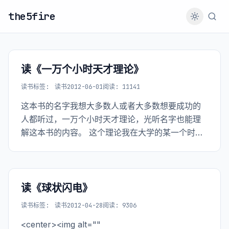
the5fire
读《一万个小时天才理论》
读书
标签:
读书
2012-06-01
阅读: 11141
这本书的名字我想大多数人或者大多数想要成功的
人都听过，一万个小时天才理论，光听名字也能理
解这本书的内容。 这个理论我在大学的某一个时刻
听到过，自从知道这个名词之后，它所蕴含的内容
就成为了我在学习过程中灯塔、指明灯。包括我在
大四开始在校外自己租房子住，我称之为“闭关”的那
段时
读《球状闪电》
读书
标签:
读书
2012-04-28
阅读: 9306
<center><img alt=""