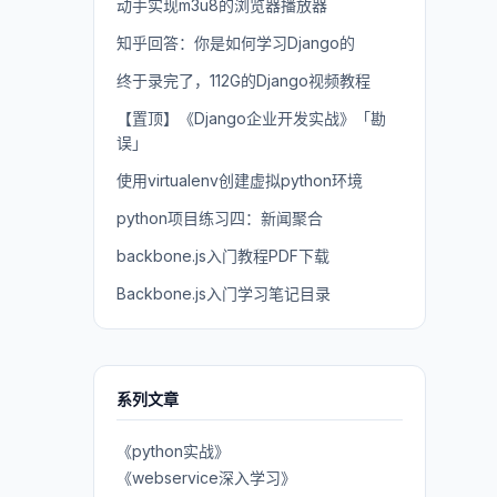
动手实现m3u8的浏览器播放器
知乎回答：你是如何学习Django的
终于录完了，112G的Django视频教程
【置顶】《Django企业开发实战》「勘
误」
使用virtualenv创建虚拟python环境
python项目练习四：新闻聚合
backbone.js入门教程PDF下载
Backbone.js入门学习笔记目录
系列文章
《python实战》
《webservice深入学习》