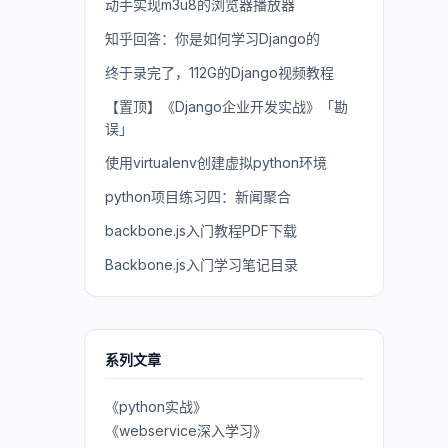
动手实现m3u8的浏览器播放器
知乎回答：你是如何学习Django的
终于录完了，112G的Django视频教程
【置顶】《Django企业开发实战》「勘
误」
使用virtualenv创建虚拟python环境
python项目练习四：新闻聚合
backbone.js入门教程PDF下载
Backbone.js入门学习笔记目录
系列文章
《python实战》
《webservice深入学习》