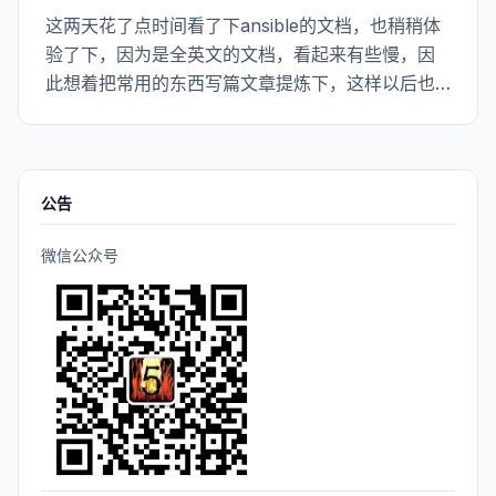
这两天花了点时间看了下ansible的文档，也稍稍体
验了下，因为是全英文的文档，看起来有些慢，因
此想着把常用的东西写篇文章提炼下，这样以后也
就方便查阅，同时也方便那些想快速使用ansible的
人，能够快速的上手。于是有了这篇文章，命名为
“ansible使用指南”。有点标题党，有遗漏的地方欢
迎补充^_^ 1. 什么是ansible
公告
微信公众号