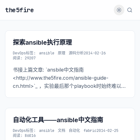
the5fire
探索ansible执行原理
DevOps
标签:
ansible
原理
源码分析
2014-02-26
阅读: 29207
书接上篇文章: `ansbile中文指南
<http://www.the5fire.com/ansible-guide-
cn.html>`_ ，实验最后那个playbook时始终难以完
成启动django项目的操作，于是就去跟随着ansible
执行的过程，看了下源码。 1. runner -------------
----- 不得不说的这个runner接口，这是ansible下
层用来执行远程命令的一个接口
自动化工具——ansible中文指南
DevOps
标签:
ansible
文档
自动化
fabric
2014-02-25
阅读: 86016