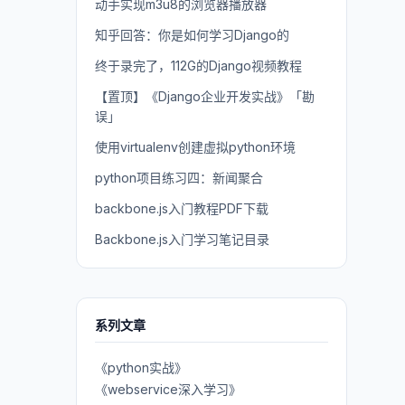
动手实现m3u8的浏览器播放器
知乎回答：你是如何学习Django的
终于录完了，112G的Django视频教程
【置顶】《Django企业开发实战》「勘
误」
使用virtualenv创建虚拟python环境
python项目练习四：新闻聚合
backbone.js入门教程PDF下载
Backbone.js入门学习笔记目录
系列文章
《python实战》
《webservice深入学习》