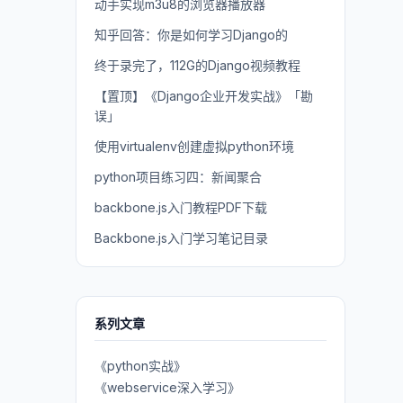
动手实现m3u8的浏览器播放器
知乎回答：你是如何学习Django的
终于录完了，112G的Django视频教程
【置顶】《Django企业开发实战》「勘
误」
使用virtualenv创建虚拟python环境
python项目练习四：新闻聚合
backbone.js入门教程PDF下载
Backbone.js入门学习笔记目录
系列文章
《python实战》
《webservice深入学习》