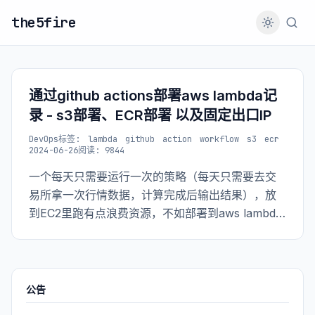
the5fire
通过github actions部署aws lambda记
录 - s3部署、ECR部署 以及固定出口IP
DevOps
标签:
lambda
github
action
workflow
s3
ecr
2024-06-26
阅读: 9844
一个每天只需要运行一次的策略（每天只需要去交
易所拿一次行情数据，计算完成后输出结果），放
到EC2里跑有点浪费资源，不如部署到aws lambda
中。 本篇内容主要记录在使用lambda时遇到的依赖
资源过大的问题
公告