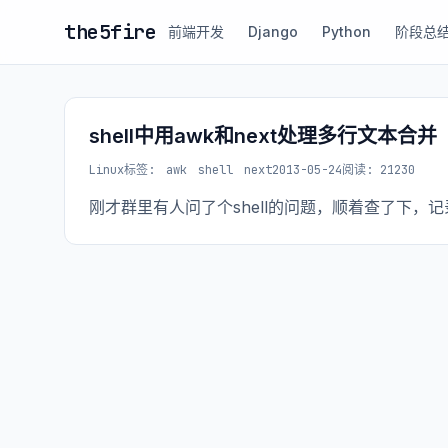
the5fire
前端开发
Django
Python
阶段总
shell中用awk和next处理多行文本合并
Linux
标签:
awk
shell
next
2013-05-24
阅读: 21230
刚才群里有人问了个shell的问题，顺着查了下，记录