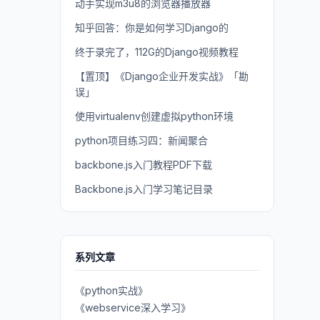
动手实现m3u8的浏览器播放器
知乎回答：你是如何学习Django的
终于录完了，112G的Django视频教程
【置顶】《Django企业开发实战》「勘
误」
使用virtualenv创建虚拟python环境
python项目练习四：新闻聚合
backbone.js入门教程PDF下载
Backbone.js入门学习笔记目录
系列文章
《python实战》
《webservice深入学习》