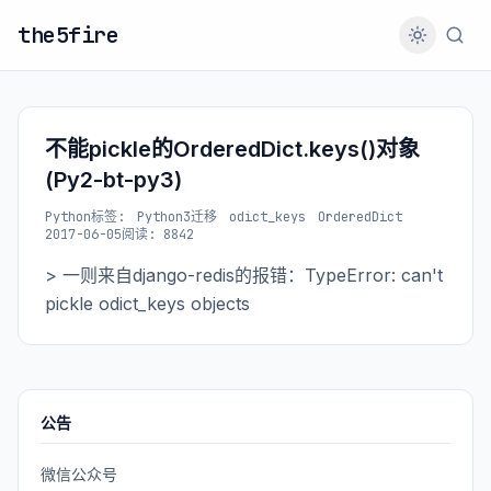
the5fire
不能pickle的OrderedDict.keys()对象
(Py2-bt-py3)
Python
标签:
Python3迁移
odict_keys
OrderedDict
2017-06-05
阅读: 8842
> 一则来自django-redis的报错：TypeError: can't
pickle odict_keys objects
公告
微信公众号