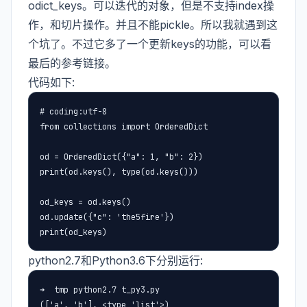
odict_keys。可以迭代的对象，但是不支持index操
作，和切片操作。并且不能pickle。所以我就遇到这
个坑了。不过它多了一个更新keys的功能，可以看
最后的参考链接。
代码如下:
# coding:utf-8

from collections import OrderedDict

od = OrderedDict({"a": 1, "b": 2})

print(od.keys(), type(od.keys()))

od_keys = od.keys()

od.update({"c": 'the5fire'})

print(od_keys)
python2.7和Python3.6下分别运行:
➜  tmp python2.7 t_py3.py

(['a', 'b'], <type 'list'>)
