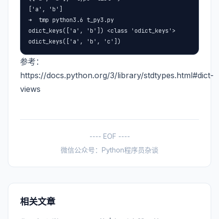
['a', 'b']

➜  tmp python3.6 t_py3.py

odict_keys(['a', 'b']) <class 'odict_keys'>

odict_keys(['a', 'b', 'c'])
参考：
https://docs.python.org/3/library/stdtypes.html#dict-
views
---- EOF ----
微信公众号：Python程序员杂谈
相关文章