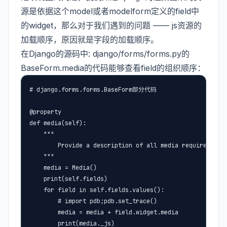
源是依据这个model或者modelform定义的field中
的widget，那么对于我们遇到的问题 —— js资源的
加载顺序，原因就是字段的加载顺序。
在Django的源码中: django/forms/forms.py的
BaseForm.media的代码能够查看field的组织顺序：
# django.forms.forms.BaseForm部分代码

@property

def media(self):

    """

        Provide a description of all media required to r
    """

    media = Media()

    print(self.fields)

    for field in self.fields.values():

        # import pdb;pdb.set_trace()

        media = media + field.widget.media

        print(media._js)
