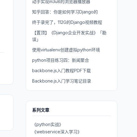
动手实现m3u8的浏览器播放器
知乎回答：你是如何学习Django的
终于录完了，112G的Django视频教程
【置顶】《Django企业开发实战》「勘
误」
使用virtualenv创建虚拟python环境
python项目练习四：新闻聚合
backbone.js入门教程PDF下载
Backbone.js入门学习笔记目录
系列文章
《python实战》
《webservice深入学习》