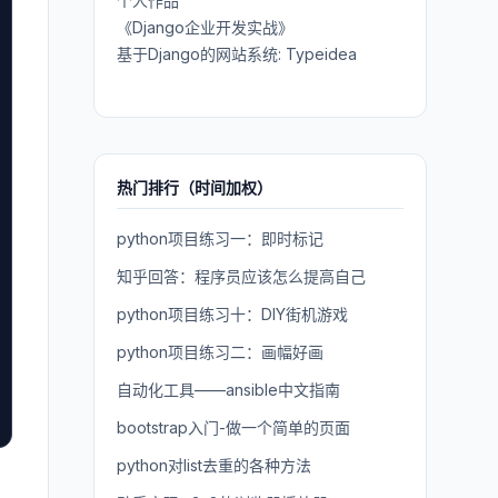
个人作品
《Django企业开发实战》
基于Django的网站系统: Typeidea
热门排行（时间加权）
python项目练习一：即时标记
知乎回答：程序员应该怎么提高自己
python项目练习十：DIY街机游戏
python项目练习二：画幅好画
自动化工具——ansible中文指南
bootstrap入门-做一个简单的页面
python对list去重的各种方法