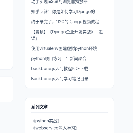
动手实现m3u8的浏览器播放器
知乎回答：你是如何学习Django的
终于录完了，112G的Django视频教程
【置顶】《Django企业开发实战》「勘
误」
使用virtualenv创建虚拟python环境
python项目练习四：新闻聚合
backbone.js入门教程PDF下载
Backbone.js入门学习笔记目录
系列文章
《python实战》
《webservice深入学习》