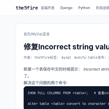
the5fire
前端开发
Django
Python
阶段总
首页
/
MySql
/
正文
修复Incorrect string v
作者: the5fire
标签:
mysql
modify-table
发布: 2
新建一个表保存中文的时候提示：
Incorrect stri
了。
解决这个问题的两个命令:
SHOW FULL COLUMNS FROM <table>;   # 查看co