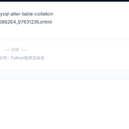
ql-alter-table-collation
2588264_97631236.shtml
---- EOF ----
众号：Python程序员杂谈