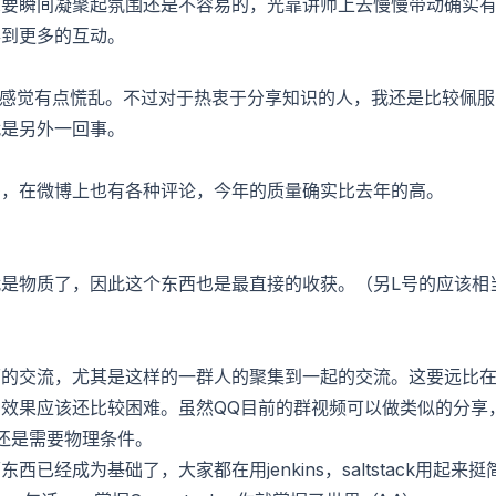
想要瞬间凝聚起氛围还是不容易的，光靠讲师上去慢慢带动确实
得到更多的互动。
，个人感觉有点慌乱。不过对于热衷于分享知识的人，我还是比较佩服
就是另外一回事。
多，在微博上也有各种评论，今年的质量确实比去年的高。
是物质了，因此这个东西也是最直接的收获。（另L号的应该相
面的交流，尤其是这样的一群人的聚集到一起的交流。这要远比
效果应该还比较困难。虽然QQ目前的群视频可以做类似的分享
，还是需要物理条件。
经成为基础了，大家都在用jenkins，saltstack用起来挺