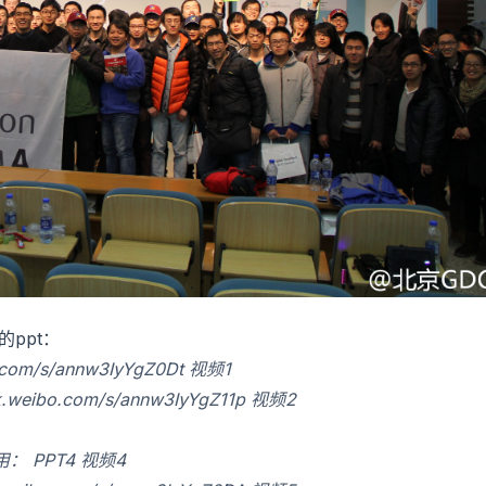
ppt：
o.com/s/annw3IyYgZ0Dt
视频1
sk.weibo.com/s/annw3IyYgZ11p
视频2
应用：
PPT4
视频4