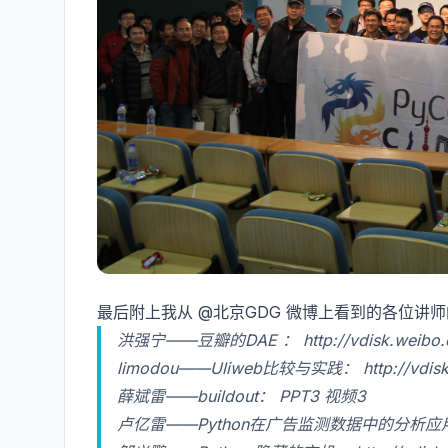
最后附上我从 @北京GDG 微博上看到的各位讲师的
洪强宁——豆瓣的DAE ：
http://vdisk.weib
limodou——Uliweb比较与实践：
http://vdi
薛斌雷——buildout：
PPT3
视频3
卢亿雷——Python在广告监测数据中的分析