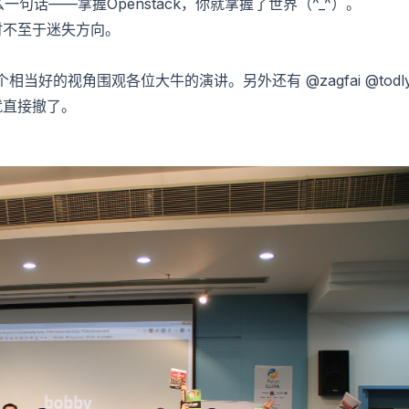
一句话——掌握Openstack，你就掌握了世界（^_^）。
时不至于迷失方向。
当好的视角围观各位大牛的演讲。另外还有 @zagfai @todl
后就直接撤了。