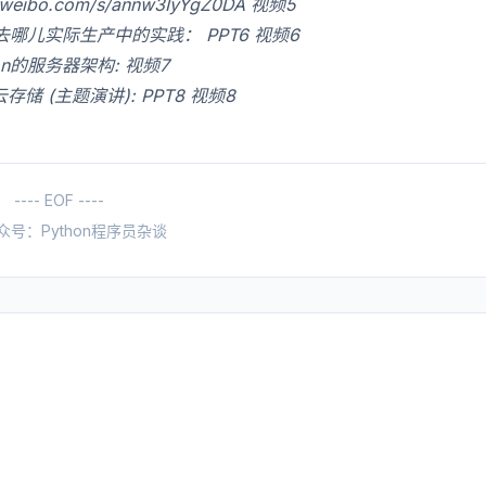
k.weibo.com/s/annw3IyYgZ0DA
视频5
在去哪儿实际生产中的实践：
PPT6
视频6
hon的服务器架构:
视频7
云存储 (主题演讲):
PPT8
视频8
---- EOF ----
众号：Python程序员杂谈