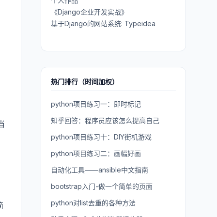
个人作品
有
《Django企业开发实战》
基于Django的网站系统: Typeidea
热门排行（时间加权）
python项目练习一：即时标记
知乎回答：程序员应该怎么提高自己
当
python项目练习十：DIY街机游戏
python项目练习二：画幅好画
在
自动化工具——ansible中文指南
，
bootstrap入门-做一个简单的页面
python对list去重的各种方法
简