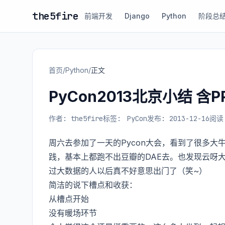
the5fire
前端开发
Django
Python
阶段总
首页
/
Python
/
正文
PyCon2013北京小结 含
作者: the5fire
标签:
PyCon
发布: 2013-12-16
阅读:
周六去参加了一天的Pycon大会，看到了很多
践，基本上都跑不出豆瓣的DAE去。也发现云呀
过大数据的人以后真不好意思出门了（笑~）
简洁的说下槽点和收获：
从槽点开始
没有暖场环节