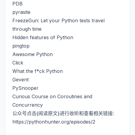
PDB
pyrasite
FreezeGun: Let your Python tests travel
through time
Hidden features of Python
pingtop
Awesome Python
Click
What the f*ck Python
Gevent
PySnooper
Curious Course on Coroutines and
Concurrency
公众号点击{阅读原文}进行收听和查看相关链接:
https://pythonhunter.org/episodes/2