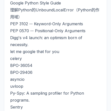
Google Python Style Guide
理解Python的UnboundLocalError（Python的作
用域）
PEP 3102 -- Keyword-Only Arguments
PEP 0570 -- Positional-Only Arguments
Digg's v4 launch: an optimism born of
necessity.
let me google that for you
celery
BPO-36054
BPO-29406
asyncio
uvloop
Py-Spy: A sampling profiler for Python
programs.
Sentry