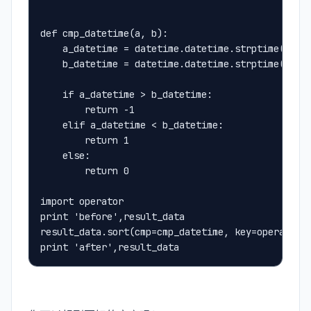
def cmp_datetime(a, b):
    a_datetime = datetime.datetime.strptime(a, '
    b_datetime = datetime.datetime.strptime(b, '
    if a_datetime > b_datetime:
        return -1
    elif a_datetime < b_datetime:
        return 1
    else:
        return 0
import operator
print 'before',result_data
result_data.sort(cmp=cmp_datetime, key=operator.
print 'after',result_data