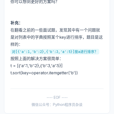
你可以想到更好的方案吗？
补充：
在翻看之前的一些面试题，发现其中有一个问题就
是对列表中的字典按照某个key进行排序，题目是这
样的：
对[{'a':1,'b':2},{'b':3,'a':5}]按a进行排序？
按照上面的解决方案很简单：
t = [{'a':1,'b':2},{'b':3,'a':5}]
t.sort(key=operator.itemgetter('b'))
---- EOF ----
微信公众号：Python程序员杂谈