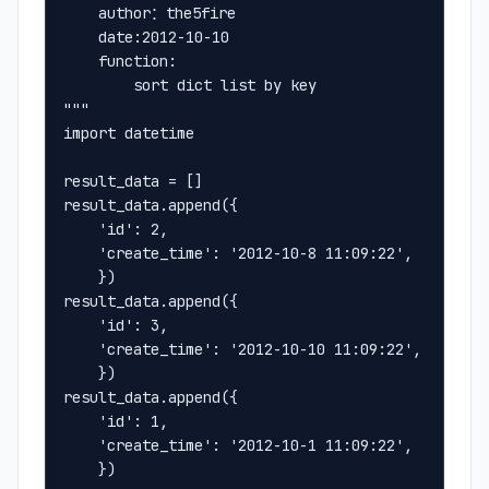
    author：the5fire
    date:2012-10-10
    function:
        sort dict list by key
"""
import datetime
result_data = []
result_data.append({
    'id': 2,
    'create_time': '2012-10-8 11:09:22',
	})
result_data.append({
    'id': 3,
    'create_time': '2012-10-10 11:09:22',
    })
result_data.append({
    'id': 1,
    'create_time': '2012-10-1 11:09:22',
    })