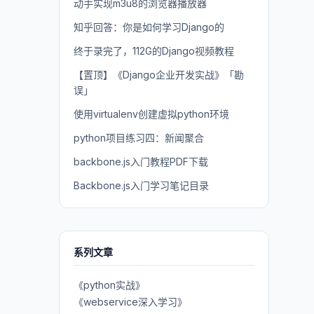
动手实现m3u8的浏览器播放器
知乎回答：你是如何学习Django的
终于录完了，112G的Django视频教程
【置顶】《Django企业开发实战》「勘
误」
使用virtualenv创建虚拟python环境
python项目练习四：新闻聚合
backbone.js入门教程PDF下载
Backbone.js入门学习笔记目录
系列文章
《python实战》
《webservice深入学习》