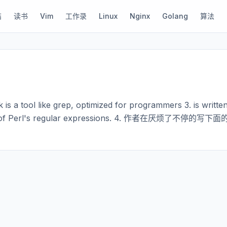
结
读书
Vim
工作录
Linux
Nginx
Golang
算法
 a tool like grep, optimized for programmers 3. is writte
ower of Perl's regular expressions. 4. 作者在厌烦了不停的写下面