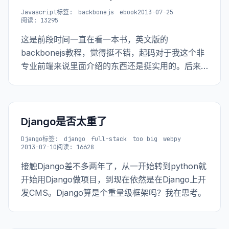
Javascript
标签:
backbonejs
ebook
2013-07-25
阅读: 13295
这是前段时间一直在看一本书，英文版的
backbonejs教程，觉得挺不错，起码对于我这个非
专业前端来说里面介绍的东西还是挺实用的。后来
看到最后的测试部分就没有太多的时间看了。 看完
本书大部分的我再一次深深的觉着，对于实际工作
来讲，单单的把语言学好只能算是有个基础，要想
干活还的再学习更多的东西。
Django是否太重了
Django
标签:
django
full-stack
too big
webpy
2013-07-10
阅读: 16628
接触Django差不多两年了，从一开始转到python就
开始用Django做项目，到现在依然是在Django上开
发CMS。Django算是个重量级框架吗？我在思考。