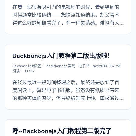
在看一部很有吸引力的电视剧的时候，看到结尾的
时候通常比较纠结——想快点知道结果，却又舍不
得这么好的剧被看完了，有一种失落感。难怪有人
说，世人的不幸有两种：1. 追求幸福而不得者；2.
苦苦追求，终于到达幸福者。
Backbonejs入门教程第二版出版啦！
Javascript
标签:
backbonejs实战
电子书
mvc
2014-04-23
阅读: 11717
在经过最近一段时间整理之后，最终还是放到了百
度阅读上。算是电子书出版，虽然没有纸质书带来
的那种实体的感受，但最终编辑完上线、审核通过
之后还是满心欢喜的。 虽说在github上写作也是不
断的能让用户看到
呼~Backbonejs入门教程第二版完了