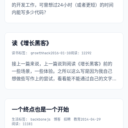
的开发工作，可曾想过24小时（或者更短）的时间
内能写多少代码？
读《增长黑客》
读书
标签:
growthhack
2016-01-10
阅读: 12292
接上一篇来说，上一篇说到阅读《增长黑客》前的
一些场景，一些体验。之所以这么写是因为我自己
想做些写作上的尝试，看看能不能通过自己的文字
描绘出真实的场景，技术类的文章或者总结类的文
章有时候会觉得“干燥”一些，加上一些场景的描述可
能会让整个文章读起来更加“丰满”。当然只是一些尝
试。
一个终点也是一个开始
生活
标签:
backbonejs
博客
招聘
教育
2014-04-29
阅读: 11181