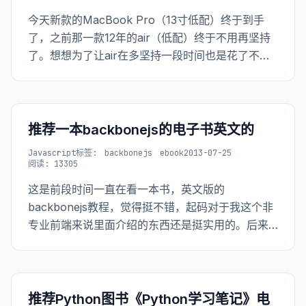
今天新款的MacBook Pro（13寸低配）终于到手
了，之前那一款12年的air（低配）终于不用再坚持
了。想想为了让air在多坚持一段时间也是花了不少
“力气“。即便如此，也还是动不动内存占用就飙到
95%，然后Mac系统此时会友情的提示你：“亲，你
的内存不足了，不过这不是问题，问题是你的磁盘
也快满了”。
推荐一本backbonejs的电子书英文的
Javascript
标签:
backbonejs
ebook
2013-07-25
阅读: 13305
这是前段时间一直在看一本书，英文版的
backbonejs教程，觉得挺不错，起码对于我这个非
专业前端来说里面介绍的东西还是挺实用的。后来
看到最后的测试部分就没有太多的时间看了。 看完
本书大部分的我再一次深深的觉着，对于实际工作
来讲，单单的把语言学好只能算是有个基础，要想
干活还的再学习更多的东西。
推荐Python图书《Python学习笔记》电