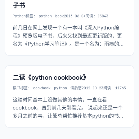
子书
Python
标签:
python
book
2013-06-04
阅读: 15843
前几日在网上发现一个有一本叫《深入Python编
程》预览版电子书，后来又找到最近更新版的，更
名为《Python学习笔记》。是一个名为：雨痕的前
辈写的。虽然是未完成版，但是读起来很顺畅，于
是周末两天，除了逛街就是在读这本书。不到200页
的电子书，
二读《python cookbook》
读书
标签:
cookbook
python
读后感
2012-10-23
阅读: 11765
这端时间基本上没做其他的事情，一直在看
cookbook，直到前几天刚看完。 说起来还是一个
多月之前的事，让熊总帮忙推荐基本python的书，
其实网上也有很多推荐的python方面的书籍，但是
那种感觉不如你身边的牛人给你推荐那种动力来的