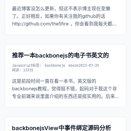
最近博客没怎么更新，但这不表示博主现在变懒
了。正好相反，如果你有关注我的github的话
http://github.com/the5fire ，你会看到我每天都在
更新，更新
https://github.com/the5fire/backbonejs-
learning-note
推荐一本backbonejs的电子书英文的
Javascript
标签:
backbonejs
ebook
2013-07-25
阅读: 13315
这是前段时间一直在看一本书，英文版的
backbonejs教程，觉得挺不错，起码对于我这个非
专业前端来说里面介绍的东西还是挺实用的。后来
看到最后的测试部分就没有太多的时间看了。 看完
本书大部分的我再一次深深的觉着，对于实际工作
来讲，单单的把语言学好只能算是有个基础，要想
干活还的再学习更多的东西。
backbonejsView中事件绑定源码分析