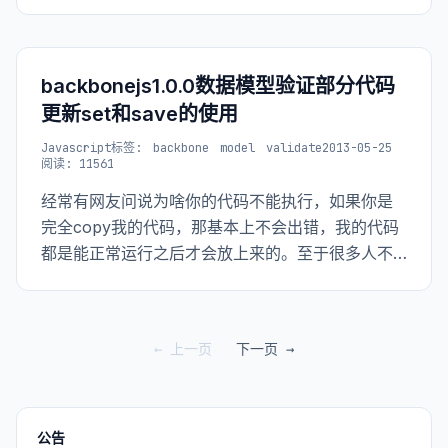
题，就是如何在event中给函数传递参数。
backbonejs1.0.0数据模型验证部分代码
更新set和save的使用
Javascript
标签:
backbone
model
validate
2013-05-25
阅读: 11561
经常有网友问说为啥你的代码不能执行，如果你是
完全copy我的代码，那基本上不会出错，我的代码
都是能正常运行之后才会放上来的。至于很多人不
能运行的原因我猜测只是大家只是把我的js部分代码
拿走，没有看完整的上下文，我之前的代码没有注
意版本问题，很多都是基于backbone0.3.x写的。
← 上一页
下一页 →
如果你用了最新的版本那可能有些部分会出错，毕
竟backbone也会不断的改进修复之前的一些问题。
公告