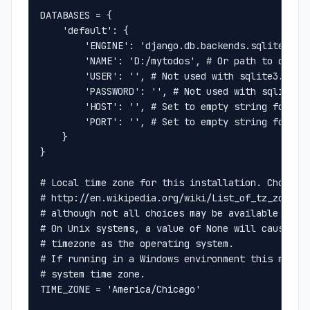
DATABASES = {
    'default': {
        'ENGINE': 'django.db.backends.sqlite3', 
        'NAME': 'D:/mytodos', # Or path to datab
        'USER': '', # Not used with sqlite3.
        'PASSWORD': '', # Not used with sqlite3.
        'HOST': '', # Set to empty string for lo
        'PORT': '', # Set to empty string for de
    }
}
# Local time zone for this installation. Choices
# http://en.wikipedia.org/wiki/List_of_tz_zones_
# although not all choices may be available on a
# On Unix systems, a value of None will cause Dj
# timezone as the operating system.
# If running in a Windows environment this must 
# system time zone.
TIME_ZONE = 'America/Chicago'