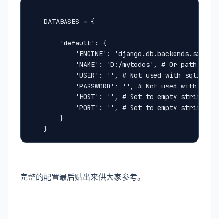
    DATABASES = {
        'default': {
            'ENGINE': 'django.db.backends.sqlite
            'NAME': 'D:/mytodos', # Or path to d
            'USER': '', # Not used with sqlite3.
            'PASSWORD': '', # Not used with sqli
            'HOST': '', # Set to empty string fo
            'PORT': '', # Set to empty string fo
        }
    }
完整的配置最后贴出来供大家参考。