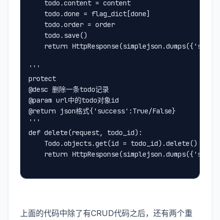
    todo.content = content
    todo.done = flag_dict[done]
    todo.order = order
    todo.save()
    return HttpResponse(simplejson.dumps({'succe
'''
protect
@desc 删除一条todo记录
@param url中的todo对象id
@return json格式{'success':True/False}
'''
def delete(request, todo_id):
    Todo.objects.get(id = todo_id).delete()
    return HttpResponse(simplejson.dumps({'succe
上面的代码中除了有CRUD代码之后，还有两个重