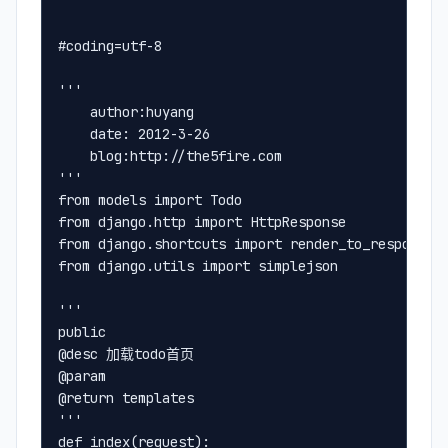
#coding=utf-8
'''
    author:huyang
    date: 2012-3-26
    blog:http://the5fire.com
'''
from models import Todo
from django.http import HttpResponse
from django.shortcuts import render_to_response
from django.utils import simplejson
'''
public
@desc 加载todo首页
@param
@return templates
'''
def index(request):