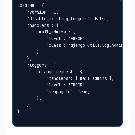
LOGGING = {
    'version': 1,
    'disable_existing_loggers': False,
    'handlers': {
        'mail_admins': {
            'level': 'ERROR',
            'class': 'django.utils.log.AdminEmai
        }
    },
    'loggers': {
        'django.request': {
            'handlers': ['mail_admins'],
            'level': 'ERROR',
            'propagate': True,
        },
    }
}