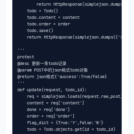
        return HttpResponse(simplejson.dumps({'s
    todo = Todo()
    todo.content = content
    todo.order = order
    todo.save()
    return HttpResponse(simplejson.dumps({'succe
'''
protect
@desc 更新一条todo记录
@param POST中的json格式todo对象
@return json格式{'success':True/False}
'''
def update(request, todo_id):
    req = simplejson.loads(request.raw_post_data
    content = req['content']
    done = req['done']
    order = req['order']
    flag_dict = {True:'Y',False:'N'}
    todo = Todo.objects.get(id = todo_id)