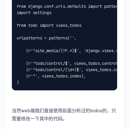
from django.conf.urls.defaults import patterns, 
import settings
from todo import views_todos
urlpatterns = patterns('',
    (r'^site_media/(?P.*)$', 'django.views.stati
    (r'^todo/control/$', views_todos.control_cr)
    (r'^todo/control/(\d*)$', views_todos.con
    (r'^', views_todos.index),
)
当然web端我们直接使用前面分析过的todos的，只
需要修改一下其中的代码。