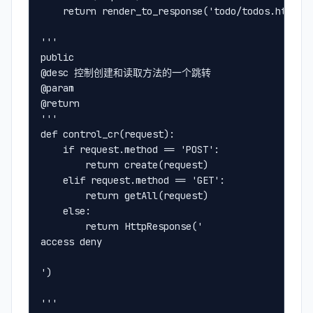
    return render_to_response('todo/todos.html',
'''
public
@desc 控制创建和读取方法的一个跳转
@param
@return 
'''
def control_cr(request):
    if request.method == 'POST':
        return create(request)
    elif request.method == 'GET':
        return getAll(request)
    else:
        return HttpResponse('
access deny
')
'''