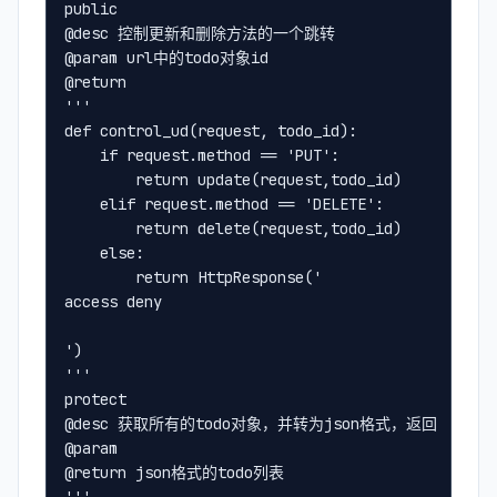
public
@desc 控制更新和删除方法的一个跳转
@param url中的todo对象id
@return 
'''
def control_ud(request, todo_id):
    if request.method == 'PUT':
        return update(request,todo_id)
    elif request.method == 'DELETE':
        return delete(request,todo_id)
    else:
        return HttpResponse('
access deny
')
'''
protect
@desc 获取所有的todo对象，并转为json格式，返回
@param
@return json格式的todo列表