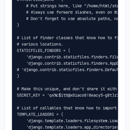
    # Put strings here, like "/home/html/static"
    # Always use forward slashes, even on Window
    # Don't forget to use absolute paths, not re
)
# List of finder classes that know how to find s
# various locations.
STATICFILES_FINDERS = (
    'django.contrib.staticfiles.finders.FileSyst
    'django.contrib.staticfiles.finders.AppDirec
# 'django.contrib.staticfiles.finders.DefaultSto
)
# Make this unique, and don't share it with anyb
SECRET_KEY = 'q4%c$1t0@x0iaco8!8eacy5-g8t)z1549$
# List of callables that know how to import temp
TEMPLATE_LOADERS = (
    'django.template.loaders.filesystem.Loader',
    'django.template.loaders.app_directories.Loa