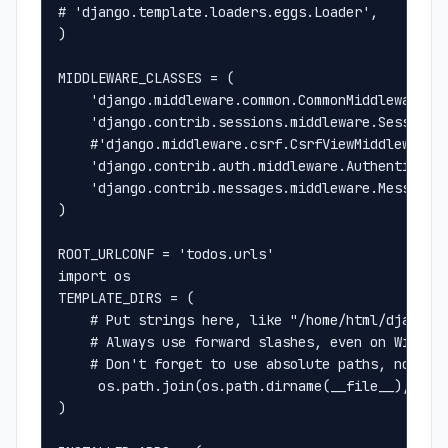
# 'django.template.loaders.eggs.Loader',
)
MIDDLEWARE_CLASSES = (
    'django.middleware.common.CommonMiddleware',
    'django.contrib.sessions.middleware.SessionM
    #'django.middleware.csrf.CsrfViewMiddleware'
    'django.contrib.auth.middleware.Authenticati
    'django.contrib.messages.middleware.MessageM
)
ROOT_URLCONF = 'todos.urls'
import os
TEMPLATE_DIRS = (
    # Put strings here, like "/home/html/django_
    # Always use forward slashes, even on Window
    # Don't forget to use absolute paths, not re
     os.path.join(os.path.dirname(__file__), 'te
)