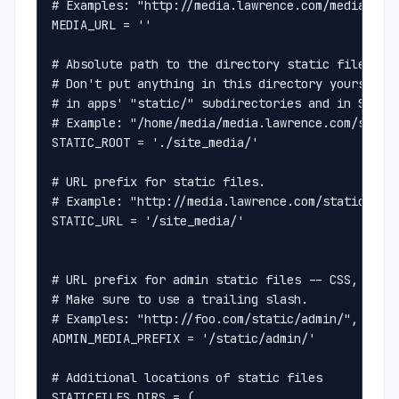
# Examples: "http://media.lawrence.com/media/", 
MEDIA_URL = ''
# Absolute path to the directory static files sh
# Don't put anything in this directory yourself;
# in apps' "static/" subdirectories and in STATI
# Example: "/home/media/media.lawrence.com/stati
STATIC_ROOT = './site_media/'
# URL prefix for static files.
# Example: "http://media.lawrence.com/static/"
STATIC_URL = '/site_media/'
# URL prefix for admin static files -- CSS, Java
# Make sure to use a trailing slash.
# Examples: "http://foo.com/static/admin/", "/st
ADMIN_MEDIA_PREFIX = '/static/admin/'
# Additional locations of static files
STATICFILES_DIRS = (