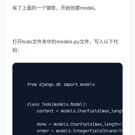
有了上面的一个铺垫，开始创建model。
打开todo文件夹中的models.py文件，写入以下代
码：
    from django.db import models
    class Todo(models.Model):
        content = models.CharField(max_length=12
        done = models.CharField(max_length=1
        order = models.IntegerField(blank=True)