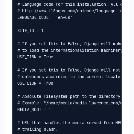
# Language code for this installation. All choic
# http://www.i18nguy.com/unicode/language-identi
LANGUAGE_CODE = 'en-us'
SITE_ID = 1
# If you set this to False, Django will make som
# to load the internationalization machinery.
USE_I18N = True
# If you set this to False, Django will not form
# calendars according to the current locale
USE_L10N = True
# Absolute filesystem path to the directory that
# Example: "/home/media/media.lawrence.com/media
MEDIA_ROOT = ''
# URL that handles the media served from MEDIA_R
# trailing slash.