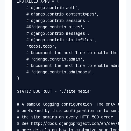
INSTALLED_APPS = (
    #'django.contrib.auth',
    #'django.contrib.contenttypes',
    #'django.contrib.sessions',
    ##'django.contrib.sites',
    #'django.contrib.messages',
    #'django.contrib.staticfiles',
    'todos.todo',
    # Uncomment the next line to enable the admi
    # 'django.contrib.admin',
    # Uncomment the next line to enable admin do
    # 'django.contrib.admindocs',
)
STATIC_DOC_ROOT = './site_media'
# A sample logging configuration. The only tangi
# performed by this configuration is to send an 
# the site admins on every HTTP 500 error.
# See http://docs.djangoproject.com/en/dev/topic
# more details on how to customize your logging 