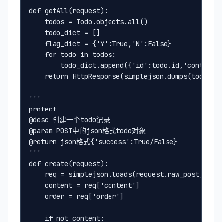
'''
def getAll(request):
    todos = Todo.objects.all()
    todo_dict = []
    flag_dict = {'Y':True,'N':False}
    for todo in todos:
        todo_dict.append({'id':todo.id,'content'
    return HttpResponse(simplejson.dumps(todo_di
'''
protect
@desc 创建一个todo记录
@param POST中的json格式todo对象
@return json格式{'success':True/False}
'''
def create(request):
    req = simplejson.loads(request.raw_post_data
    content = req['content']
    order = req['order']
    if not content: