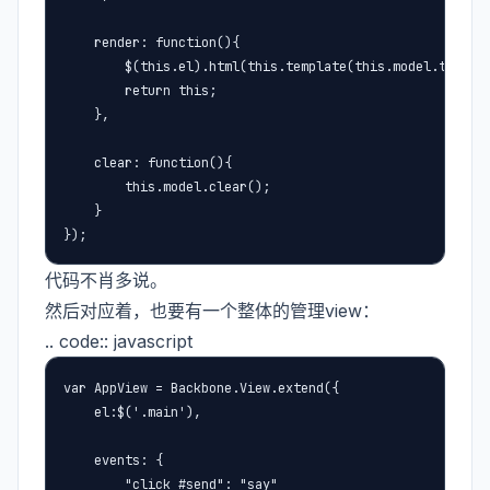
    render: function(){

        $(this.el).html(this.template(this.model.toJSON(
        return this;

    },

    clear: function(){

        this.model.clear();

    }

});
代码不肖多说。
然后对应着，也要有一个整体的管理view：
.. code:: javascript
var AppView = Backbone.View.extend({

    el:$('.main'),

    events: {

        "click #send": "say"
