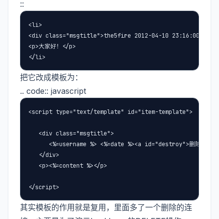
::
<li>

<div class="msgtitle">the5fire 2012-04-10 23:16:00</div>
<p>大家好！</p>

</li>
把它改成模板为：
.. code:: javascript
<script type="text/template" id="item-template">

   <div class="msgtitle">

      <%=username %> <%=date %><a id="destroy">删除</a>

   </div>

   <p><%=content %></p>

</script>
其实模板的作用就是复用，里面多了一个删除的连