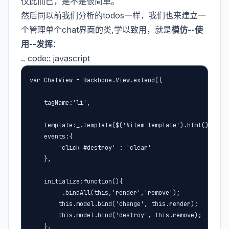
仅此而已，是不是很简单。
然后同以前我们分析的todos一样，我们也来建立一
个管理单个chat界面的类,学以致用，就是
模仿--使
用--发挥
：
.. code:: javascript
var ChatView = Backbone.View.extend({

    tagName:'li',

    template:_.template($('#item-template').html()),

    events:{

        'click #destroy' : 'clear'

    },

    initialize:function(){

        _.bindAll(this,'render','remove');

        this.model.bind('change', this.render);

        this.model.bind('destroy', this.remove);

    },
