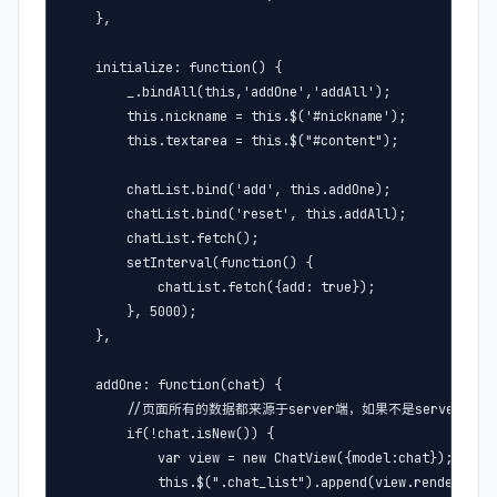
    },

    initialize: function() {

        _.bindAll(this,'addOne','addAll');

        this.nickname = this.$('#nickname');

        this.textarea = this.$("#content");

        chatList.bind('add', this.addOne);

        chatList.bind('reset', this.addAll);

        chatList.fetch();

        setInterval(function() {

            chatList.fetch({add: true});

        }, 5000);

    },

    addOne: function(chat) {

        //页面所有的数据都来源于server端，如果不是server端
        if(!chat.isNew()) {  

            var view = new ChatView({model:chat});

            this.$(".chat_list").append(view.render().el