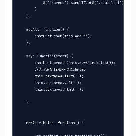
            $('#screen').scrollTop($(".chat_list").heigh
        }

    },

    addAll: function() {

        chatList.each(this.addOne);

    },

    say: function(event) {

        chatList.create(this.newAttributes());

        //为了满足IE和FF以及chrome

        this.textarea.text('');

        this.textarea.val('');

        this.textarea.html('');

    },

    newAttributes: function() {
