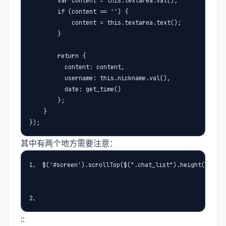
        var content = this.textarea.val();

        if (content == '') {

            content = this.textarea.text();

        }

        return {

          content: content,

          username: this.nickname.val(),

          date: get_time()

        };

    }

});
其中有两个地方需要注意：
1、 $('#screen').scrollTop($(".chat_list").heig
2、
::