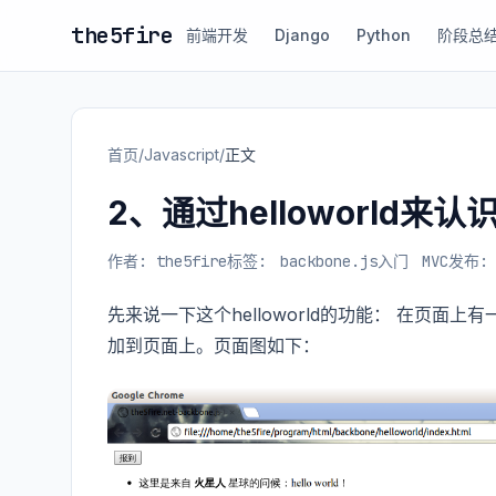
the5fire
前端开发
Django
Python
阶段总
首页
/
Javascript
/
正文
2、通过helloworld来认识
作者: the5fire
标签:
backbone.js入门
MVC
发布: 
先来说一下这个helloworld的功能： 在页
加到页面上。页面图如下：