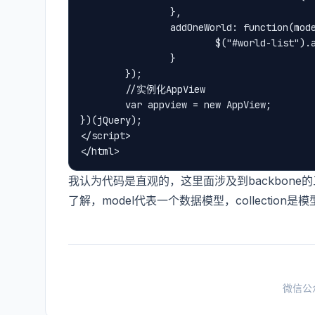
                },

                addOneWorld: function(mode
                        $("#world-list"
                }

        });

        //实例化AppView

        var appview = new AppView;

})(jQuery);

</script>

我认为代码是直观的，这里面涉及到backbone的三个
了解，model代表一个数据模型，collectio
微信公