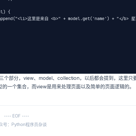
l) {

).append("<li>这里是来自 <b>" + model.get('name') + "</b>
部分，view、model、collection，以后都会提到，这里只
n是模型的一个集合，而view是用来处理页面以及简单的页面逻辑的。
---- EOF ----
众号：Python程序员杂谈