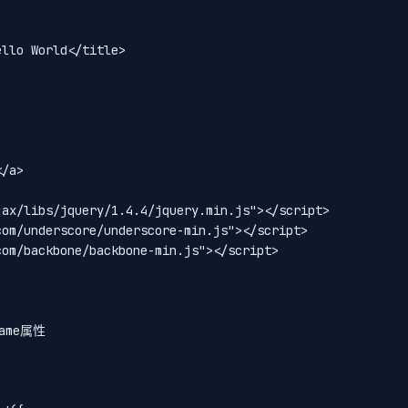
llo World</title>

/a>

ax/libs/jquery/1.4.4/jquery.min.js"></script>

om/underscore/underscore-min.js"></script>

om/backbone/backbone-min.js"></script>

ame属性
