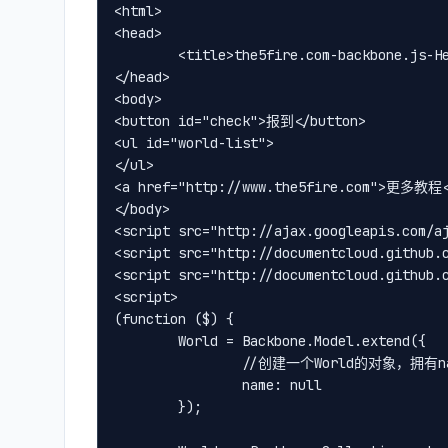
<html>

<head>

        <title>the5fire.com-backbone.js-He
</head>

<body>

<button id="check">报到</button>

<ul id="world-list">

</ul>

<a href="http://www.the5fire.com">更多教程<
</body>

<script src="http://ajax.googleapis.com/aj
<script src="http://documentcloud.github.c
<script src="http://documentcloud.github.c
<script>

(function ($) {

        World = Backbone.Model.extend({

                //创建一个World的对象，拥有n
                name: null

        });
