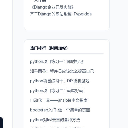
个人作品
《Django企业开发实战》
基于Django的网站系统: Typeidea
热门排行（时间加权）
python项目练习一：即时标记
知乎回答：程序员应该怎么提高自己
python项目练习十：DIY街机游戏
python项目练习二：画幅好画
自动化工具——ansible中文指南
bootstrap入门-做一个简单的页面
python对list去重的各种方法