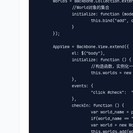
        Worlds = Backbone.Collection.exten
                //World对象的集合

                initialize: function (mode
                        this.bind("add", o
                }

        });

        AppView = Backbone.View.extend({

                el: $("body"),

                initialize: function () {

                        //构造函数，实
                        this.worlds = new 
                },

                events: {

                        "click #check
                },

                checkIn: function () {

                        var world_name
                        if(world_name == 
                        var world = new Wo
                        this.worlds.add(wo