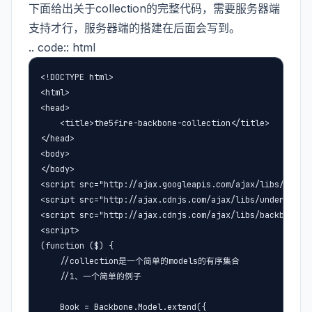
下面给出关于collection的完整代码，需要服务器端
支持才行，服务器端的搭建在后面会写到。
.. code:: html
<!DOCTYPE html>

<html>

<head>

    <title>the5fire-backbone-collection</title>

</head>

<body>

</body>

<script src="http://ajax.googleapis.com/ajax/libs/jquery
<script src="http://ajax.cdnjs.com/ajax/libs/underscore.
<script src="http://ajax.cdnjs.com/ajax/libs/backbone.js
<script>

(function ($) {

    //collection是一个简单的models的有序集合

    //1、一个简单的例子

    Book = Backbone.Model.extend({
