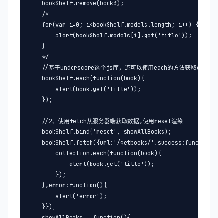
    bookShelf.remove(book3);

    /*

    for(var i=0; i<bookShelf.models.length; i++) {

        alert(bookShelf.models[i].get('title'));

    }

    */

    //基于underscore这个js库，还可以使用each的方法获取collec
    bookShelf.each(function(book){

        alert(book.get('title'));

    });

    //2、使用fetch从服务器端获取数据,使用reset渲染

    bookShelf.bind('reset', showAllBooks);

    bookShelf.fetch({url:'/getbooks/',success:function(c
        collection.each(function(book){

            alert(book.get('title'));   

        }); 

    },error:function(){

        alert('error');

    }});

    showAllBooks = function(){
