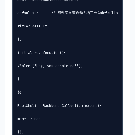
defaults : {    // 感谢网友蓝色动力指正改为defaults

title:'default'

},

initialize: function(){

//alert('Hey, you create me!');

}

});

BookShelf = Backbone.Collection.extend({

model : Book

});
