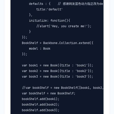
        defaults : {    // 感谢网友蓝色动力指正改为defaults

            title:'default'

        },

        initialize: function(){

            //alert('Hey, you create me!');

        }

    });

    BookShelf = Backbone.Collection.extend({

        model : Book

    });

    var book1 = new Book({title : 'book1'});

    var book2 = new Book({title : 'book2'});

    var book3 = new Book({title : 'book3'});

    //var bookShelf = new BookShelf([book1, book2,
    var bookShelf = new BookShelf;

    bookShelf.add(book1);

    bookShelf.add(book2);

    bookShelf.add(book3);
