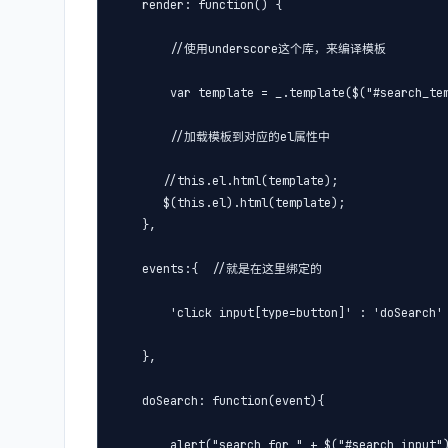
    render: function() {

        //使用underscore这个库，来编译模板

        var template = _.template($("#search_tem
        //加载模板到对应的el属性中

       //this.el.html(template);

       $(this.el).html(template);

    },

    events:{  //就是在这里绑定的

        'click input[type=button]' : 'doSe
    },

    doSearch: function(event){

        alert("search for " + $("#search_input")