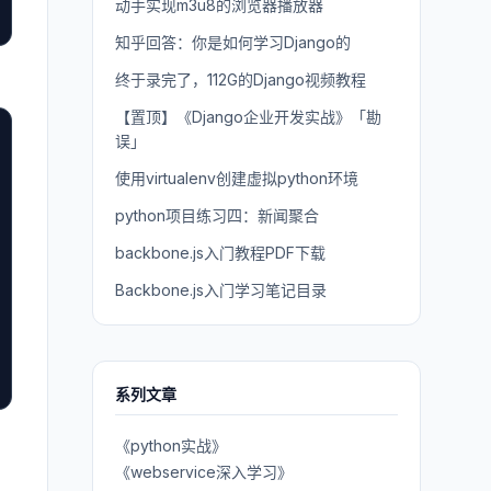
动手实现m3u8的浏览器播放器
知乎回答：你是如何学习Django的
终于录完了，112G的Django视频教程
【置顶】《Django企业开发实战》「勘
误」
使用virtualenv创建虚拟python环境
python项目练习四：新闻聚合
backbone.js入门教程PDF下载
Backbone.js入门学习笔记目录
系列文章
《python实战》
《webservice深入学习》