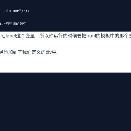
container")});

到view的构造函数中
h_label这个变量，所以你运行的时候要把html的模板中的那个
已经添加到了我们定义的div中。