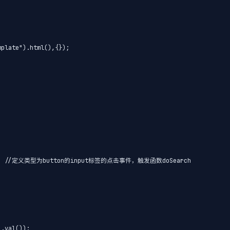
plate").html(),{});

arch'  //定义类型为button的input标签的点击事件，触发函数doSearch

.val());
