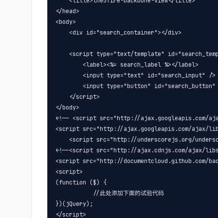
    <title>the5fire-backbone-view</title>

</head>

<body>

    <div id="search_container"></div>

    <script type="text/template" id="search_temp
        <label><%= search_label %></label>

        <input type="text" id="search_input" />

        <input type="button" id="search_button" 
    </script>

</body>

<!-- <script src="http://ajax.googleapis.com/aja
<script src="http://ajax.googleapis.com/ajax/lib
    <script src="http://underscorejs.org/undersc
<!--<script src="http://ajax.cdnjs.com/ajax/libs
<script src="http://documentcloud.github.com/bac
<script>

(function ($) {

           //此处添加下面的试验代码 

})(jQuery);

</script>
