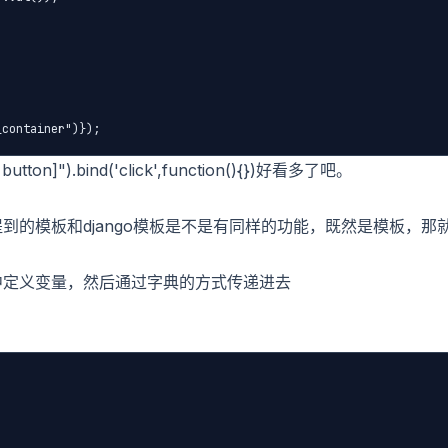
_container")});
]").bind('click',function(){})好看多了吧。
提到的模板和django模板是不是有同样的功能，既然是模板，那
板中定义变量，然后通过字典的方式传递进去