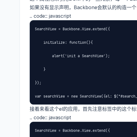
如果没有显示声明，Backbone会默认的构造一个
.. code:: javascript
SearchView = Backbone.View.extend({

    initialize: function(){

        alert('init a SearchView');

    }

});

var searchView = new SearchView({el: $("#search
接着来看这个el的应用，首先注意标签中的这个
.. code:: javascript
SearchView = Backbone.View.extend({
