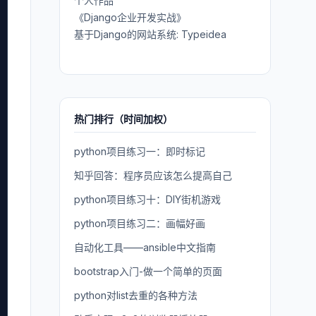
个人作品
《Django企业开发实战》
基于Django的网站系统: Typeidea
热门排行（时间加权）
python项目练习一：即时标记
知乎回答：程序员应该怎么提高自己
python项目练习十：DIY街机游戏
python项目练习二：画幅好画
自动化工具——ansible中文指南
bootstrap入门-做一个简单的页面
python对list去重的各种方法