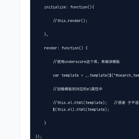
    initialize: function(){

        //this.render();

    },

    render: function() {

        //使用underscore这个库，来编译模板

        var template = _.template($("#search_tem
        //加载模板到对应的el属性中

        //this.el.html(template);   //感谢 子
        $(this.el).html(template);

    }

});
