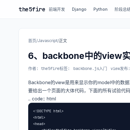
the5fire
前端开发
Django
Python
阶段总
首页
/
Javascript
/
正文
6、backbone中的view
作者: the5fire
标签:
backbone.js入门
view
发布:
Backbone的view是用来显示你的model
要给出一个页面的大体代码，下面的所有试验代
.. code:: html
<!DOCTYPE html>

<html>

<head>
