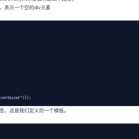
，表示一个空的div元素
_container")});
标签，这是我们定义的一个模板。