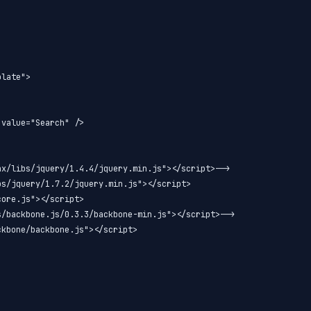
late">

value="Search" />

x/libs/jquery/1.4.4/jquery.min.js"></script>-->

s/jquery/1.7.2/jquery.min.js"></script>

ore.js"></script>

/backbone.js/0.3.3/backbone-min.js"></script>-->

kbone/backbone.js"></script>
