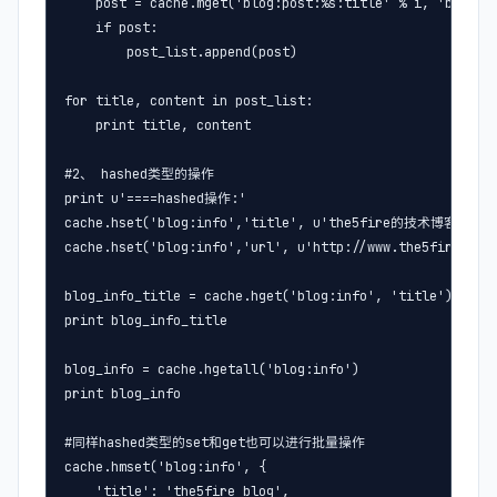
    post = cache.mget('blog:post:%s:title' % i, 'blog:po
    if post:

        post_list.append(post)

for title, content in post_list:

    print title, content

#2、 hashed类型的操作

print u'====hashed操作:'

cache.hset('blog:info','title', u'the5fire的技术博客')

cache.hset('blog:info','url', u'http://www.the5fire.com'
blog_info_title = cache.hget('blog:info', 'title')

print blog_info_title

blog_info = cache.hgetall('blog:info')

print blog_info

#同样hashed类型的set和get也可以进行批量操作

cache.hmset('blog:info', {

    'title': 'the5fire blog',
