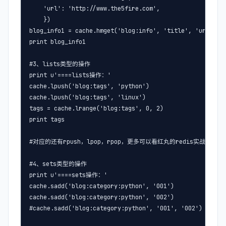
    'url': 'http://www.the5fire.com',

    })

blog_info1 = cache.hmget('blog:info', 'title', 'url')

print blog_info1

#3、lists类型的操作

print u'====lists操作：'

cache.lpush('blog:tags', 'python')

cache.lpush('blog:tags', 'linux')

tags = cache.lrange('blog:tags', 0, 2)

print tags

#对应的还有rpush，lpop，rpop，更多可以看红丸的redis实战

#4、sets类型的操作

print u'====sets操作：'

cache.sadd('blog:category:python', '001')

cache.sadd('blog:category:python', '002')

#cache.sadd('blog:category:python', '001', '002')
