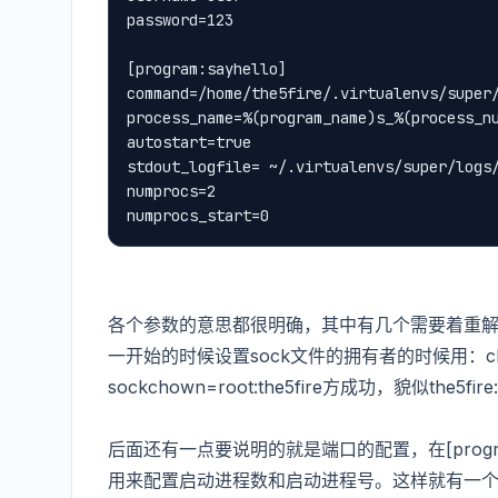
password=123
[program:sayhello]
command=/home/the5fire/.virtualenvs/super
process_name=%(program_name)s_%(process_n
autostart=true
stdout_logfile= ~/.virtualenvs/super/logs
numprocs=2
numprocs_start=0
各个参数的意思都很明确，其中有几个需要着重解释下
一开始的时候设置sock文件的拥有者的时候用：chow
sockchown=root:the5fire方成功，貌似the
后面还有一点要说明的就是端口的配置，在[program]
用来配置启动进程数和启动进程号。这样就有一个变