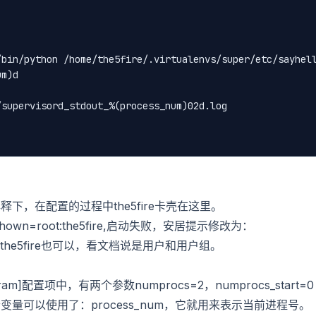
/bin/python /home/the5fire/.virtualenvs/super/etc/sayhel
um)d
/supervisord_stdout_%(process_num)02d.log
，在配置的过程中the5fire卡壳在这里。
n=root:the5fire,启动失败，安居提示修改为：
5fire:the5fire也可以，看文档说是用户和用户组。
配置项中，有两个参数numprocs=2，numprocs_start=0
量可以使用了：process_num，它就用来表示当前进程号。