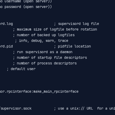
no username (open server))
no password (open server))
ord.log                    ; supervisord log file
       ; maximum size of logfile before rotation
       ; number of backed up logfiles
        ; info, debug, warn, trace
ord.pid                    ; pidfile location
       ; run supervisord as a daemon
       ; number of startup file descriptors
       ; number of process descriptors
    ; default user
sor.rpcinterface:make_main_rpcinterface
/supervisor.sock           ; use a unix:// URL  for a un