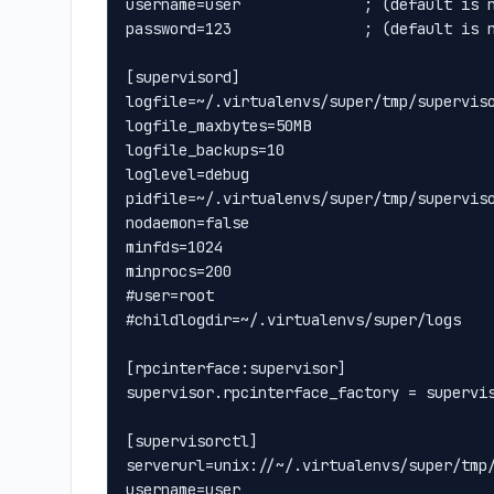
username=user              ; (default is 
password=123               ; (default is 
[supervisord]
logfile=~/.virtualenvs/super/tmp/supervis
logfile_maxbytes=50MB                    
logfile_backups=10                       
loglevel=debug                           
pidfile=~/.virtualenvs/super/tmp/supervis
nodaemon=false                           
minfds=1024                              
minprocs=200                             
#user=root                               
#childlogdir=~/.virtualenvs/super/logs
[rpcinterface:supervisor]
supervisor.rpcinterface_factory = supervi
[supervisorctl]
serverurl=unix://~/.virtualenvs/super/tmp
username=user