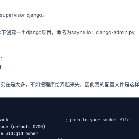
upervisor django。
一个django项目，命名为sayhello：django-admin.py
件：
f
西实在是太多，不如把程序给弄起来先。因此我的配置文件是这
sock                       ; path to your socket file
mode (default 0700)
le uid:gid owner