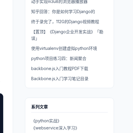
动手实现m3u8的浏览器播放器
知乎回答：你是如何学习Django的
终于录完了，112G的Django视频教程
【置顶】《Django企业开发实战》「勘
误」
使用virtualenv创建虚拟python环境
python项目练习四：新闻聚合
backbone.js入门教程PDF下载
Backbone.js入门学习笔记目录
样
系列文章
《python实战》
《webservice深入学习》