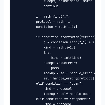
                # oops, coincidental match
                continue
            i = meth.find("_")
            protocol = meth[:i]
            condition = meth[i+1:]
            if condition.startswith("error"):
                j = condition.find("_") + i + 1
                kind = meth[j+1:]
                try:
                    kind = int(kind)
                except ValueError:
                    pass
                lookup = self.handle_error.get(p
                self.handle_error[protocol] = lo
            elif condition == "open":
                kind = protocol
                lookup = self.handle_open
            elif condition == "response":
                kind = protocol