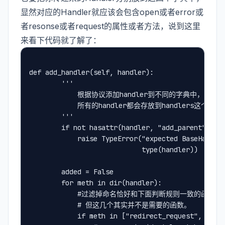
显然对应的Handler就应该会包含open或者error或
者resonse或者request的属性或者方法，说到这里
来看下代码就了解了：
def add_handler(self, handler):
        '''
            根据协议添加handler到不同的字典中，
            所有的handler都会存放到handlers这个lis
        '''
        if not hasattr(handler, "add_parent"):
            raise TypeError("expected BaseHandle
                            type(handler))
        added = False
        for meth in dir(handler):
            #过滤掉命名恰好和下面判断规则一致的函数。
            # 但这几个其实并不是需要的函数。
            if meth in ["redirect_request", "do_