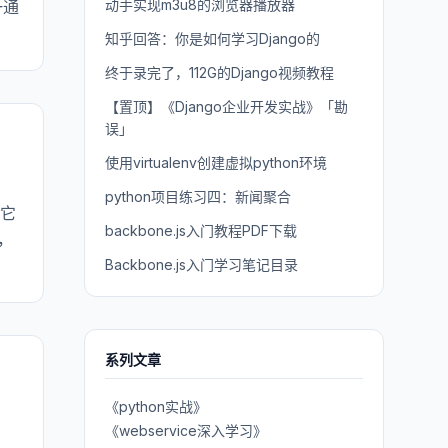
动手实现m3u8的浏览器播放器
一通
知乎回答：你是如何学习Django的
终于录完了，112G的Django视频教程
【置顶】《Django企业开发实战》「勘
误」
使用virtualenv创建虚拟python环境
python项目练习四：新闻聚合
经它
backbone.js入门教程PDF下载
量，
Backbone.js入门学习笔记目录
系列文章
《python实战》
《webservice深入学习》