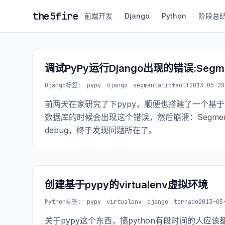
the5fire
前端开发
Django
Python
阶段总
调试PyPy运行Django出现的错误:Segmenta
Django
标签:
pypy
django
segmentaticfault
2013-05-28
前两天在家研究了下pypy，顺便也搭建了一个基于pypy
数据库的时候会出现这个错误，然后崩溃：Segmentati
debug，终于发现问题所在了。
创建基于pypy的virtualenv虚拟环境
Python
标签:
pypy
virtualenv
django
tornado
2013-05
关于pypy这个东西，搞python有段时间的人应