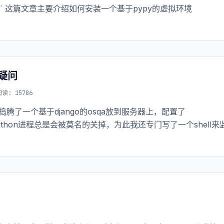
ql简单教程` 这篇文章主要介绍如何安装一个基于pypy的虚拟环境
的疑问
阅读: 15786
捣腾了一个基于django的osqa放到服务器上，配置了
有python进程总是会被莫名的关掉，为此我还专门写了一个shell来