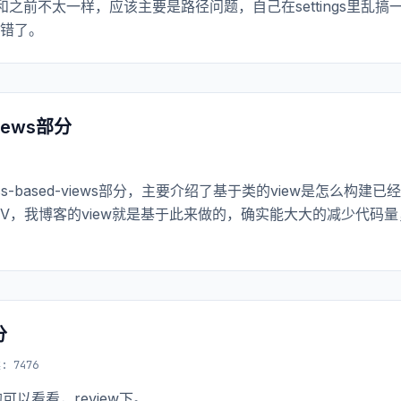
件配置和之前不太一样，应该主要是路径问题，自己在settings里乱搞
写错了。
views部分
3
lass-based-views部分，主要介绍了基于类的view是怎么构建已
`` 简称CBV，我博客的view就是基于此来做的，确实能大大的减少代码
分
: 7476
可以看看，review下。