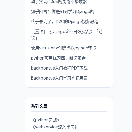
动手实现m3u8的浏览器播放器
知乎回答：你是如何学习Django的
终于录完了，112G的Django视频教程
【置顶】《Django企业开发实战》「勘
误」
使用virtualenv创建虚拟python环境
python项目练习四：新闻聚合
backbone.js入门教程PDF下载
Backbone.js入门学习笔记目录
系列文章
《python实战》
《webservice深入学习》