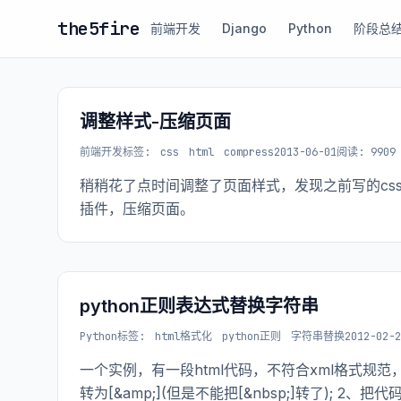
the5fire
前端开发
Django
Python
阶段总
调整样式-压缩页面
前端开发
标签:
css
html
compress
2013-06-01
阅读: 9909
稍稍花了点时间调整了页面样式，发现之前写的css是有
插件，压缩页面。
python正则表达式替换字符串
Python
标签:
html格式化
python正则
字符串替换
2012-02-2
一个实例，有一段html代码，不符合xml格式规范，
转为[&amp;](但是不能把[&nbsp;]转了); 2、把代码中