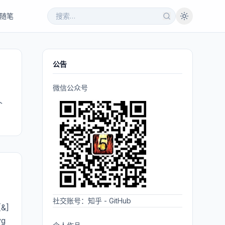
随笔
公告
微信公众号
个
社交账号：
知乎
-
GitHub
&]
vg