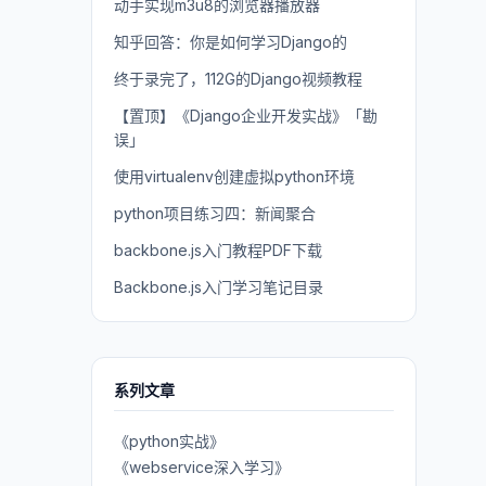
动手实现m3u8的浏览器播放器
知乎回答：你是如何学习Django的
终于录完了，112G的Django视频教程
【置顶】《Django企业开发实战》「勘
误」
使用virtualenv创建虚拟python环境
python项目练习四：新闻聚合
backbone.js入门教程PDF下载
Backbone.js入门学习笔记目录
系列文章
《python实战》
《webservice深入学习》