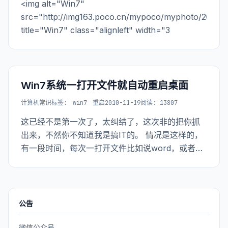
<img alt="Win7"
src="http://img163.poco.cn/mypoco/myphoto/201012
title="Win7" class="alignleft" width="3
Win7系统一打开文件就自动重启桌面
计算机常识
标签:
win7
重启
2010-11-19
阅读: 13807
这已经不是第一次了，太纠结了，这次非的把你抓
出来，不然你不知道我是搞IT的。 情况是这样的，
有一段时间，每次一打开文件比如说word，或者是
打开文件夹，在一瞬间，桌面就会重启。 不知道你
是不是知道我说的桌面重启是什么意思，就是你的
explorer.exe进程被结束掉，然
公告
微信公众号