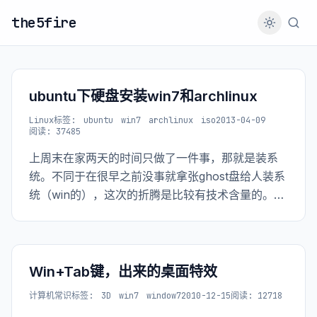
the5fire
ubuntu下硬盘安装win7和archlinux
Linux
标签:
ubuntu
win7
archlinux
iso
2013-04-09
阅读: 37485
上周末在家两天的时间只做了一件事，那就是装系
统。不同于在很早之前没事就拿张ghost盘给人装系
统（win的），这次的折腾是比较有技术含量的。整
个过程中弄坏了一个sdcard的卡托，sdcard也被我
格了无数遍。到最后发现其实全硬盘安装就可以
了。 这个过程中学到了什么呢？简单的说就是通过
grub引导系统，通过硬盘安装系统，还有就是原来
Win+Tab键，出来的桌面特效
卡托（或说读卡器）里面是有芯片的（之前一直以
计算机常识
标签:
3D
win7
window7
2010-12-15
阅读: 12718
为它只是起连接的作用）。