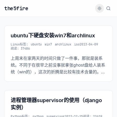
the5fire
ubuntu下硬盘安装win7和archlinux
Linux
标签:
ubuntu
win7
archlinux
iso
2013-04-09
阅读: 37486
上周末在家两天的时间只做了一件事，那就是装系
统。不同于在很早之前没事就拿张ghost盘给人装系
统（win的），这次的折腾是比较有技术含量的。整
个过程中弄坏了一个sdcard的卡托，sdcard也被我
格了无数遍。到最后发现其实全硬盘安装就可以
了。 这个过程中学到了什么呢？简单的说就是通过
grub引导系统，通过硬盘安装系统，还有就是原来
进程管理器supervisor的使用（django
卡托（或说读卡器）里面是有芯片的（之前一直以
实例）
为它只是起连接的作用）。
Python
标签:
python
supervisor
2012-12-25
阅读: 22619