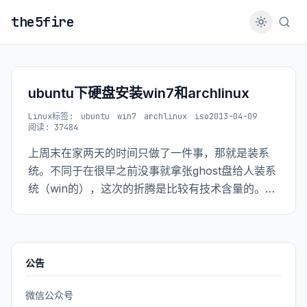
the5fire
ubuntu下硬盘安装win7和archlinux
Linux
标签:
ubuntu
win7
archlinux
iso
2013-04-09
阅读: 37484
上周末在家两天的时间只做了一件事，那就是装系
统。不同于在很早之前没事就拿张ghost盘给人装系
统（win的），这次的折腾是比较有技术含量的。整
个过程中弄坏了一个sdcard的卡托，sdcard也被我
格了无数遍。到最后发现其实全硬盘安装就可以
了。 这个过程中学到了什么呢？简单的说就是通过
grub引导系统，通过硬盘安装系统，还有就是原来
公告
卡托（或说读卡器）里面是有芯片的（之前一直以
为它只是起连接的作用）。
微信公众号