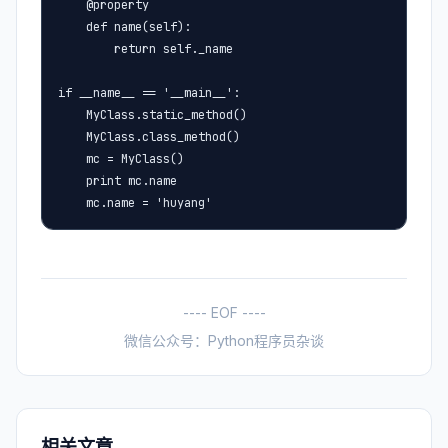
    @property

    def name(self):

        return self._name

if __name__ == '__main__':

    MyClass.static_method()

    MyClass.class_method()

    mc = MyClass()

    print mc.name

    mc.name = 'huyang'
---- EOF ----
微信公众号：Python程序员杂谈
相关文章