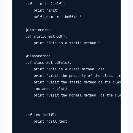
    def __init__(self):

        print 'init'

        self._name = 'the5fire'

    @staticmethod

    def static_method():

        print 'This is a static method!'

    @classmethod

    def class_method(cls):

        print 'This is a class method',cls

        print 'visit the property of the class:',cls.nam
        print 'visit the static method of the class:',cl
        instance = cls()

        print 'visit the normal method  of the class:',i
    def test(self):

        print 'call test'
