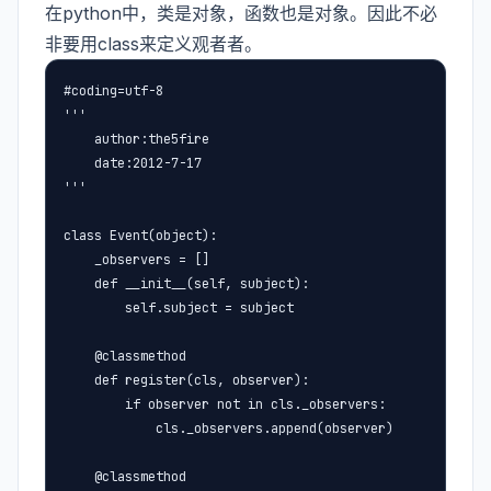
在python中，类是对象，函数也是对象。因此不必
非要用class来定义观者者。
#coding=utf-8

'''

    author:the5fire

    date:2012-7-17

'''

class Event(object):

    _observers = []

    def __init__(self, subject):

        self.subject = subject

    @classmethod

    def register(cls, observer):

        if observer not in cls._observers:

            cls._observers.append(observer)

    @classmethod
