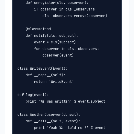
    def unregister(cls, observer):

        if observer in cls._observers:

            cls._observers.remove(observer)

    @classmethod

    def notify(cls, subject):

        event = cls(subject)

        for observer in cls._observers:

            observer(event)

class WriteEvent(Event):

    def __repr__(self):

        return 'WriteEvent'

def log(event):

    print '%s was written' % event.subject

class AnotherObserver(object):

    def __call__(self, event):

        print 'Yeah %s  told me !' % event
