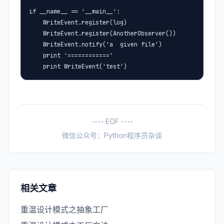
if __name__ == '__main__':

    WriteEvent.register(log)

    WriteEvent.register(AnotherObserver())

    WriteEvent.notify('a  given file')

    print '============'

    print WriteEvent('test')
---- EOF ----
微信公众号：Python程序员杂谈
相关文章
重温设计模式之抽象工厂