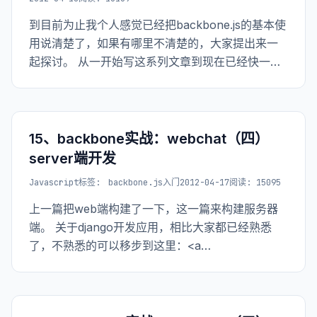
到目前为止我个人感觉已经把backbone.js的基本使
用说清楚了，如果有哪里不清楚的，大家提出来一
起探讨。 从一开始写这系列文章到现在已经快一个
月了，一开始接触到觉得这个很不错，但是中文资
料太少了，所以就萌生了写一系列基础的文章，让
其他人在学习这个框架的时候多些参考资料，
15、backbone实战：webchat（四）
server端开发
Javascript
标签:
backbone.js入门
2012-04-17
阅读: 15095
上一篇把web端构建了一下，这一篇来构建服务器
端。 关于django开发应用，相比大家都已经熟悉
了，不熟悉的可以移步到这里：<a
href="http://www.the5fire.net/11-backbone-
todos-djangowebserver.html" ti