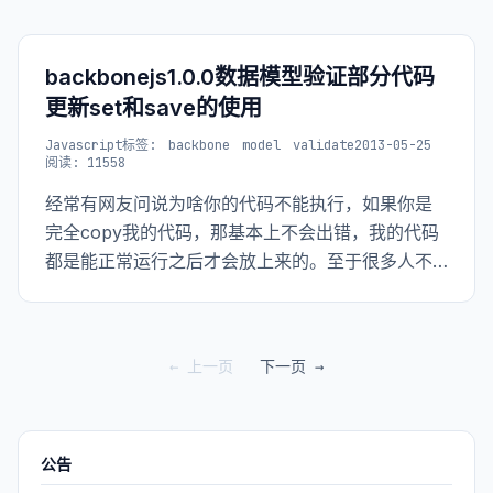
backbonejs1.0.0数据模型验证部分代码
更新set和save的使用
Javascript
标签:
backbone
model
validate
2013-05-25
阅读: 11558
经常有网友问说为啥你的代码不能执行，如果你是
完全copy我的代码，那基本上不会出错，我的代码
都是能正常运行之后才会放上来的。至于很多人不
能运行的原因我猜测只是大家只是把我的js部分代码
拿走，没有看完整的上下文，我之前的代码没有注
意版本问题，很多都是基于backbone0.3.x写的。
← 上一页
下一页 →
如果你用了最新的版本那可能有些部分会出错，毕
竟backbone也会不断的改进修复之前的一些问题。
公告