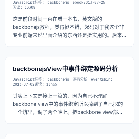
Javascript
标签:
backbonejs
ebook
2013-07-25
阅读: 13308
这是前段时间一直在看一本书，英文版的
backbonejs教程，觉得挺不错，起码对于我这个非
专业前端来说里面介绍的东西还是挺实用的。后来
看到最后的测试部分就没有太多的时间看了。 看完
本书大部分的我再一次深深的觉着，对于实际工作
来讲，单单的把语言学好只能算是有个基础，要想
干活还的再学习更多的东西。
backbonejsView中事件绑定源码分析
Javascript
标签:
backbonejs
源码分析
eventsbind
2013-07-02
阅读: 11465
其实上下文是接上一篇的，因为自己不理解
backbone view中的事件绑定所以掉到了自己挖的
一个坑里，调了两个晚上。把backbone view部分
的代码看了之后才明白。