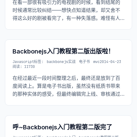
在看一部很有吸引力的电视剧的时候，看到结尾的
时候通常比较纠结——想快点知道结果，却又舍不
得这么好的剧被看完了，有一种失落感。难怪有人
说，世人的不幸有两种：1. 追求幸福而不得者；2.
苦苦追求，终于到达幸福者。
Backbonejs入门教程第二版出版啦！
Javascript
标签:
backbonejs实战
电子书
mvc
2014-04-23
阅读: 11730
在经过最近一段时间整理之后，最终还是放到了百
度阅读上。算是电子书出版，虽然没有纸质书带来
的那种实体的感受，但最终编辑完上线、审核通过
之后还是满心欢喜的。 虽说在github上写作也是不
断的能让用户看到
呼~Backbonejs入门教程第二版完了