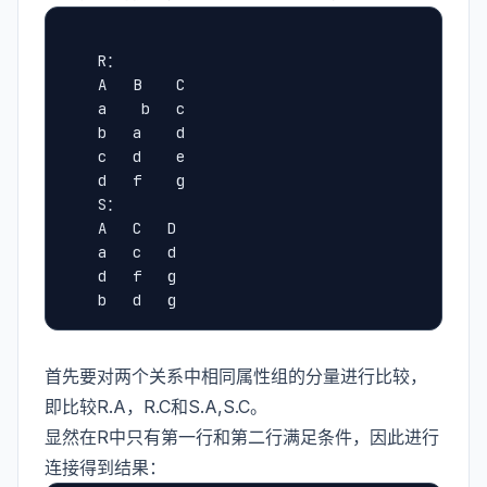
	R：
	A   B    C
	a    b	 c
	b	a	 d
	c	d	 e
	d	f	 g
	S：
	A	C	D
	a	c	d
	d	f	g
	b	d	g
首先要对两个关系中相同属性组的分量进行比较，
即比较R.A，R.C和S.A,S.C。
显然在R中只有第一行和第二行满足条件，因此进行
连接得到结果：