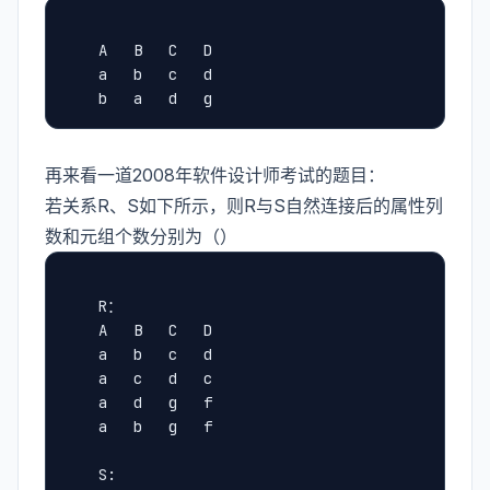
	A	B	C	D
	a	b	c	d
	b	a	d	g
再来看一道2008年软件设计师考试的题目：
若关系R、S如下所示，则R与S自然连接后的属性列
数和元组个数分别为（）
	R：
	A	B	C	D
	a	b	c	d
	a	c	d	c
	a	d	g	f
	a	b	g	f
	S: