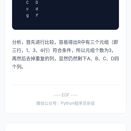
	C	D
	c	d
	g	f
分析，首先进行比较，容易得出R中有三个元组（即
三行，1、3、4行）符合条件，所以元组个数为3，
再然后去掉重复的列，显然仍然剩下A、B、C、D四
个列。
---- EOF ----
微信公众号：Python程序员杂谈