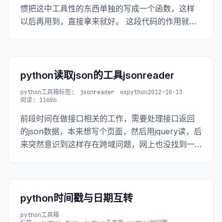
惯把这中工具性的东西单独的写成一个函数，这样
以后再用到，直接拿来就好。 这段代码的作用就是
发送邮件可以添加附件，且可以是html样式的邮
件。具体看代码吧
python读取json的工具jsonreader
python工具箱
标签:
jsonreader
wxpython
2012-10-13
阅读: 11606
前段时间在做接口相关的工作，需要处理接口返回
的json数据，本来想写个页面，然后用jquery读，后
来突然意识到这样存在跨域问题，网上也没找到一
个合适的工具，于是自己花了点时间写了一个简单
的通过get或者post获取json以及解析数据的桌面版
的工具，命名为JsonReader
python时间戳与日期互转
python工具箱