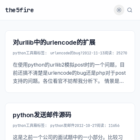
the5fire
对urllib中的urlencode的扩展
python工具箱
标签:
urlencode的bug?
2012-11-13
阅读: 25270
在使用python的urllib2模拟post时的一个问题，目
前还搞不清楚是urlencode的bug还是php对于post
支持的问题。各位看官不妨帮我分析下。 情景是这
样的，我需要往一个php开发的api接口上post数
据，数据格式如下：
python发送邮件源码
python工具箱
标签:
python发邮件
2012-10-27
阅读: 11656
这是之前一个公司的面试题中的一小部分。比较习