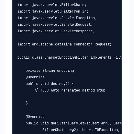
import javax.servlet.FilterChain;

import javax.servlet.FilterConfig;

import javax.servlet.ServletException;

import javax.servlet.ServletRequest;

import javax.servlet.ServletResponse;

import org.apache.catalina.connector.Request;

public class CharsetEncodingFilter implements Filter {

    private String encoding;

    @Override

    public void destroy() {

        // TODO Auto-generated method stub

    }

    @Override

    public void doFilter(ServletRequest arg0, ServletRes
            FilterChain arg2) throws IOException, Servle