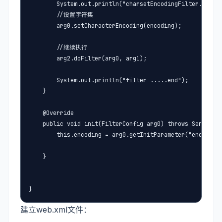
        System.out.println("charsetEncodingFilter....beg
        //设置字符集

        arg0.setCharacterEncoding(encoding);

        //继续执行

        arg2.doFilter(arg0, arg1);

        System.out.println("filter .....end");

    }

    @Override

    public void init(FilterConfig arg0) throws ServletEx
        this.encoding = arg0.getInitParameter("encoding"
    }

}
建立web.xml文件：