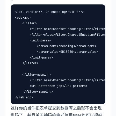
::
<?xml version="1.0" encoding="UTF-8"?>

<web-app>

    <filter>

        <filter-name>CharsetEncodingFilter</filter-name>
        <filter-class>filter.CharsetEncodingFilter</filt
        <init-param>

            <param-name>encoding</param-name>

            <param-value>GB18030</param-value>

        </init-param>

    </filter>

    <filter-mapping>

        <filter-name>CharsetEncodingFilter</filter-name>
        <url-pattern>*.jsp</url-pattern>

    </filter-mapping>

</web-app>
这样你的当你把表单提交到数据库之后就不会出现
乱码了，并且关于编码的格式使用filter也可以很好