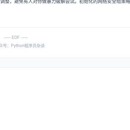
些调整，避免有人对你做暴力破解尝试。初始化的网络安全组策
---- EOF ----
众号：Python程序员杂谈