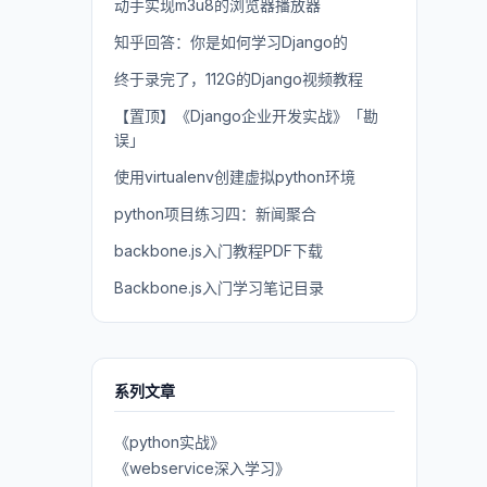
动手实现m3u8的浏览器播放器
知乎回答：你是如何学习Django的
终于录完了，112G的Django视频教程
【置顶】《Django企业开发实战》「勘
误」
使用virtualenv创建虚拟python环境
python项目练习四：新闻聚合
backbone.js入门教程PDF下载
Backbone.js入门学习笔记目录
系列文章
《python实战》
《webservice深入学习》