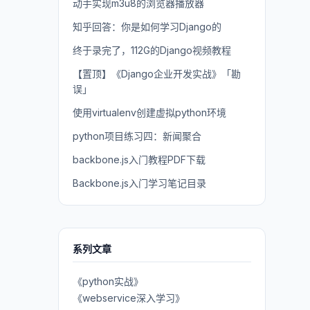
动手实现m3u8的浏览器播放器
知乎回答：你是如何学习Django的
终于录完了，112G的Django视频教程
【置顶】《Django企业开发实战》「勘
误」
使用virtualenv创建虚拟python环境
python项目练习四：新闻聚合
backbone.js入门教程PDF下载
Backbone.js入门学习笔记目录
系列文章
《python实战》
《webservice深入学习》