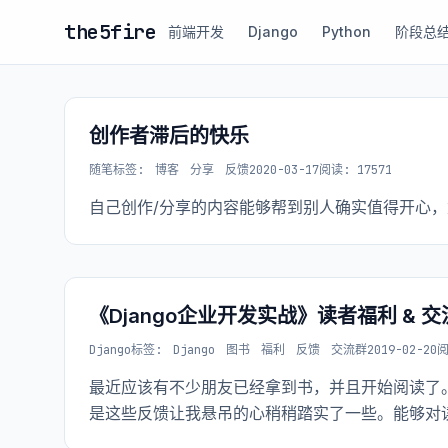
the5fire
前端开发
Django
Python
阶段总
创作者滞后的快乐
随笔
标签:
博客
分享
反馈
2020-03-17
阅读: 17571
自己创作/分享的内容能够帮到别人确实值得开心
《Django企业开发实战》读者福利 & 
Django
标签:
Django
图书
福利
反馈
交流群
2019-02-20
阅
最近应该有不少朋友已经拿到书，并且开始阅读了。t
是这些反馈让我悬吊的心稍稍踏实了一些。能够对