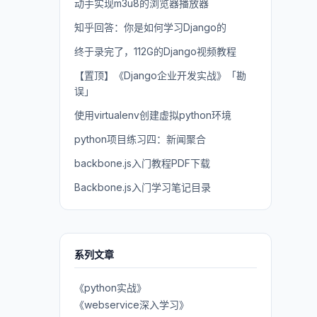
动手实现m3u8的浏览器播放器
知乎回答：你是如何学习Django的
终于录完了，112G的Django视频教程
【置顶】《Django企业开发实战》「勘
误」
使用virtualenv创建虚拟python环境
python项目练习四：新闻聚合
backbone.js入门教程PDF下载
Backbone.js入门学习笔记目录
系列文章
《python实战》
《webservice深入学习》